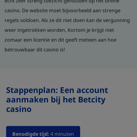
echt zeer streng toezicht gehouden op het online
casino. De website moet bijvoorbeeld aan strenge
regels voldoen. Als ze dit niet doen kan de vergunning
weer ingetrokken worden. Kortom je krijgt niet
zomaar een licentie en dit geeft meteen aan hoe
betrouwbaar dit casino is!
Stappenplan: Een account
aanmaken bij het Betcity
casino
Benodigde tijd:
4 minuten