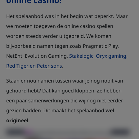
Het spelaanbod was in het begin wat beperkt. Maar
we moeten toegeven de online casino spellen
worden steeds verder uitgebreid. We komen
bijvoorbeeld namen tegen zoals Pragmatic Play,
NetEnt, Evolution Gaming,
Stakelogic, Oryx gaming,
Red Tiger en Peter sons
.
Staan er nou namen tussen waar je nog nooit van
gehoord hebt? Dat kan goed kloppen. Ze hebben
een paar samenwerkingen die wij nog niet eerder
gezien hadden. Dit maakt het spelaanbod
wel
origineel
.