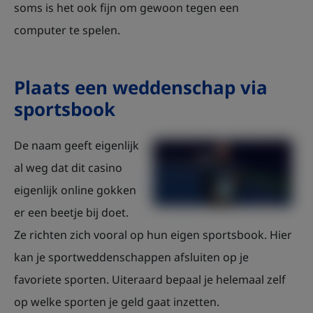
soms is het ook fijn om gewoon tegen een
computer te spelen.
Plaats een weddenschap via
sportsbook
De naam geeft eigenlijk
al weg dat dit casino
eigenlijk online gokken
er een beetje bij doet.
Ze richten zich vooral op hun eigen sportsbook. Hier
kan je sportweddenschappen afsluiten op je
favoriete sporten. Uiteraard bepaal je helemaal zelf
op welke sporten je geld gaat inzetten.