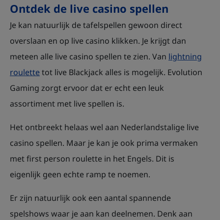
Ontdek de live casino spellen
Je kan natuurlijk de tafelspellen gewoon direct
overslaan en op live casino klikken. Je krijgt dan
meteen alle live casino spellen te zien. Van
lightning
roulette
tot live Blackjack alles is mogelijk. Evolution
Gaming zorgt ervoor dat er echt een leuk
assortiment met live spellen is.
Het ontbreekt helaas wel aan Nederlandstalige live
casino spellen. Maar je kan je ook prima vermaken
met first person roulette in het Engels. Dit is
eigenlijk geen echte ramp te noemen.
Er zijn natuurlijk ook een aantal spannende
spelshows waar je aan kan deelnemen. Denk aan