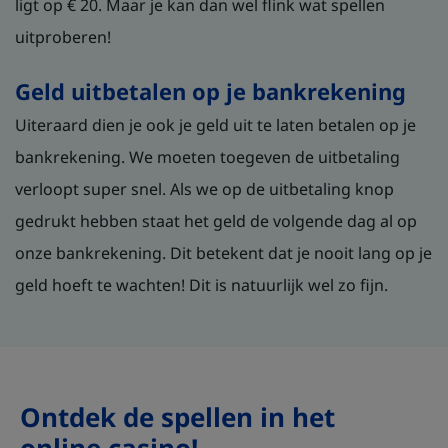
ligt op € 20. Maar je kan dan wel flink wat spellen
uitproberen!
Geld uitbetalen op je bankrekening
Uiteraard dien je ook je geld uit te laten betalen op je
bankrekening. We moeten toegeven de uitbetaling
verloopt super snel. Als we op de uitbetaling knop
gedrukt hebben staat het geld de volgende dag al op
onze bankrekening. Dit betekent dat je nooit lang op je
geld hoeft te wachten! Dit is natuurlijk wel zo fijn.
Ontdek de spellen in het
online casino!