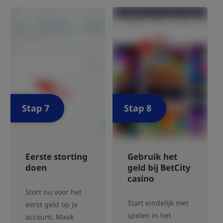
Eerste storting
Gebruik het
doen
geld bij BetCity
casino
Stort nu voor het
Start eindelijk met
eerst geld op je
spelen in het
account. Maak