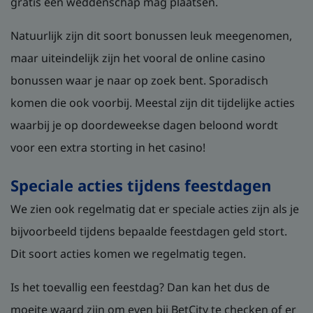
gratis een weddenschap mag plaatsen.
Natuurlijk zijn dit soort bonussen leuk meegenomen,
maar uiteindelijk zijn het vooral de online casino
bonussen waar je naar op zoek bent. Sporadisch
komen die ook voorbij. Meestal zijn dit tijdelijke acties
waarbij je op doordeweekse dagen beloond wordt
voor een extra storting in het casino!
Speciale acties tijdens feestdagen
We zien ook regelmatig dat er speciale acties zijn als je
bijvoorbeeld tijdens bepaalde feestdagen geld stort.
Dit soort acties komen we regelmatig tegen.
Is het toevallig een feestdag? Dan kan het dus de
moeite waard zijn om even bij BetCity te checken of er