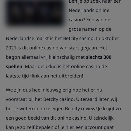
Ben je op zoek naar een
Toernooien bij BetCity
Nederlands online
Klantenservice bij BetCity
casino? Eén van de
Wat vinden wij nu echt van BetCity?
Veelgestelde vragen over Betcity casino
grote namen op de
Nederlandse markt is het Betcity casino. In oktober
2021 is dit online casino van start gegaan. Het
begon allemaal vrij kleinschalig met
slechts 300
spellen
. Maar gelukkig is het online casino de
laatste tijd flink aan het uitbreiden!
We zijn dus heel nieuwsgierig hoe het er nu
voorstaat bij het Betcity casino. Uiteraard laten wij
het je weten in onze eigen Betcity review! Je krijgt zo
een goed beeld van dit online casino. Uiteindelijk
kan je zo zelf bepalen of je hier een account gaat