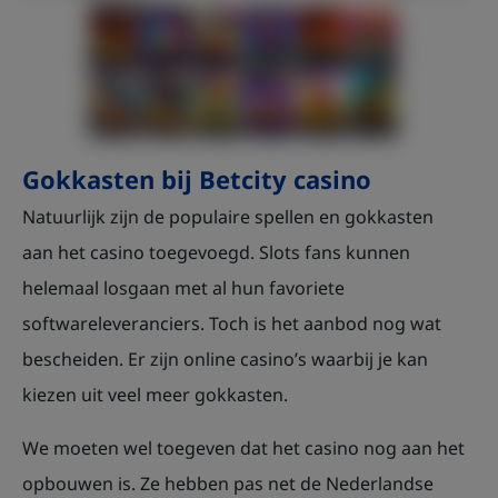
Gokkasten bij Betcity casino
Natuurlijk zijn de populaire spellen en gokkasten
aan het casino toegevoegd. Slots fans kunnen
helemaal losgaan met al hun favoriete
softwareleveranciers. Toch is het aanbod nog wat
bescheiden. Er zijn online casino’s waarbij je kan
kiezen uit veel meer gokkasten.
We moeten wel toegeven dat het casino nog aan het
opbouwen is. Ze hebben pas net de Nederlandse