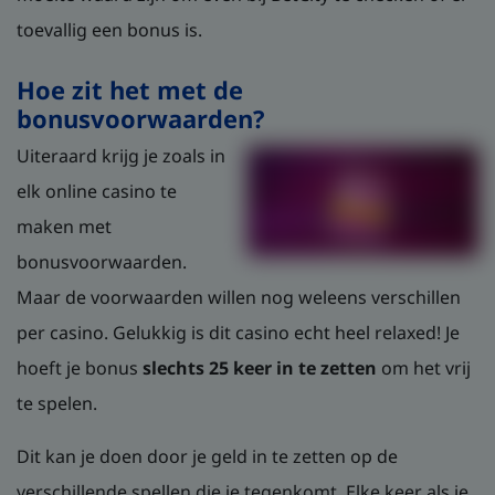
toevallig een bonus is.
Hoe zit het met de
bonusvoorwaarden?
Uiteraard krijg je zoals in
elk online casino te
maken met
bonusvoorwaarden.
Maar de voorwaarden willen nog weleens verschillen
per casino. Gelukkig is dit casino echt heel relaxed! Je
hoeft je bonus
slechts 25 keer in te zetten
om het vrij
te spelen.
Dit kan je doen door je geld in te zetten op de
verschillende spellen die je tegenkomt. Elke keer als je