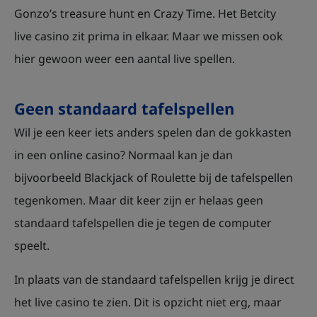
Gonzo’s treasure hunt en Crazy Time. Het Betcity
live casino zit prima in elkaar. Maar we missen ook
hier gewoon weer een aantal live spellen.
Geen standaard tafelspellen
Wil je een keer iets anders spelen dan de gokkasten
in een online casino? Normaal kan je dan
bijvoorbeeld Blackjack of Roulette bij de tafelspellen
tegenkomen. Maar dit keer zijn er helaas geen
standaard tafelspellen die je tegen de computer
speelt.
In plaats van de standaard tafelspellen krijg je direct
het live casino te zien. Dit is opzicht niet erg, maar