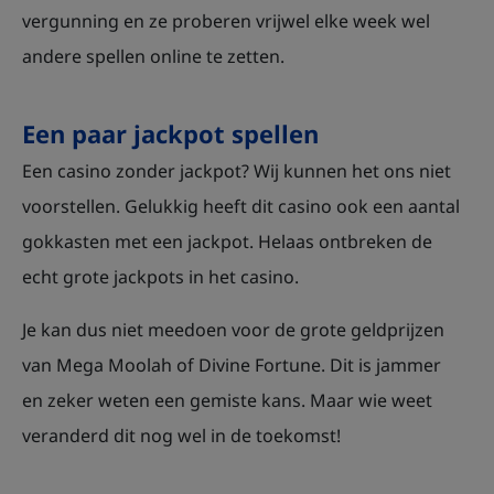
vergunning en ze proberen vrijwel elke week wel
andere spellen online te zetten.
Een paar jackpot spellen
Een casino zonder jackpot? Wij kunnen het ons niet
voorstellen. Gelukkig heeft dit casino ook een aantal
gokkasten met een jackpot. Helaas ontbreken de
echt grote jackpots in het casino.
Je kan dus niet meedoen voor de grote geldprijzen
van Mega Moolah of Divine Fortune. Dit is jammer
en zeker weten een gemiste kans. Maar wie weet
veranderd dit nog wel in de toekomst!