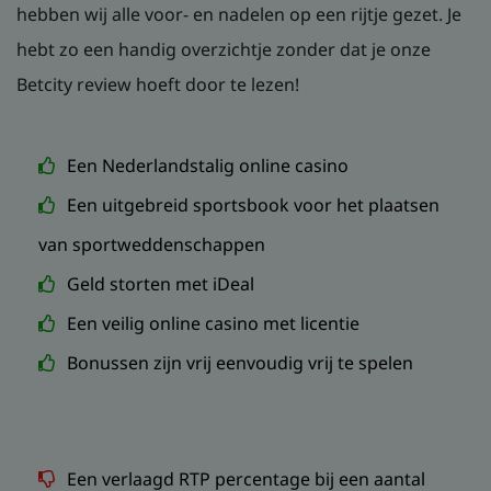
hebben wij alle voor- en nadelen op een rijtje gezet. Je
hebt zo een handig overzichtje zonder dat je onze
Betcity review hoeft door te lezen!
Een Nederlandstalig online casino
Een uitgebreid sportsbook voor het plaatsen
van sportweddenschappen
Geld storten met iDeal
Een veilig online casino met licentie
Bonussen zijn vrij eenvoudig vrij te spelen
Een verlaagd RTP percentage bij een aantal