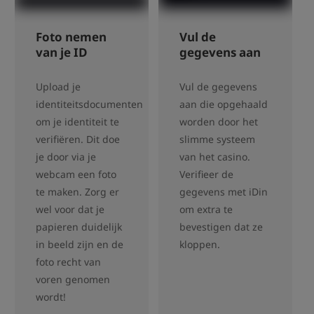
Foto nemen
Vul de
van je ID
gegevens aan
Upload je
Vul de gegevens
identiteitsdocumenten
aan die opgehaald
om je identiteit te
worden door het
verifiëren. Dit doe
slimme systeem
je door via je
van het casino.
webcam een foto
Verifieer de
te maken. Zorg er
gegevens met iDin
wel voor dat je
om extra te
papieren duidelijk
bevestigen dat ze
in beeld zijn en de
kloppen.
foto recht van
voren genomen
wordt!