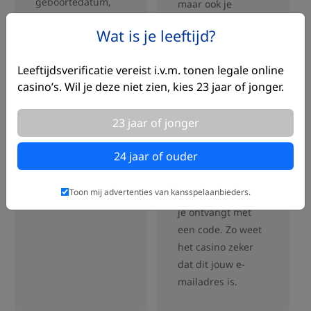
geboortedatum,
maar ook je
iBAN en
speellimiet.
Wat is je leeftijd?
telefoonnummer
Hoeveel tijd wil je
in. Let goed op! Het
maximaal in het
Leeftijdsverificatie vereist i.v.m. tonen legale online
IBAN nummer
casino
casino’s. Wil je deze niet zien, kies 23 jaar of jonger.
moet op jouw
doorbrengen? Dit
naam staan en dit
kan je instellen
23 jaar of jonger
is de bankrekening
voor je een account
waarmee je moet
definitief
24 jaar of ouder
betalen in het
aanmaakt.
Bevestig
casino.
nu je e-mailadres
Toon mij advertenties van kansspelaanbieders.
via het mailtje dat
je ontvangt met
een code. Zo weet
het casino zeker
dat dit jouw e-
mailadres is.