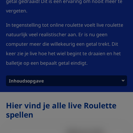
getal gedraaid! Dit is een ervaring om nooit meer te
vergeten.
In tegenstelling tot online roulette voelt live roulette
natuurlijk veel realistischer aan. Er is nu geen
computer meer die willekeurig een getal trekt. Dit
keer zie je live hoe het wiel begint te draaien en het
balletje op een bepaalt getal eindigt.
Inhoudsopgave
Hier vind je alle live Roulette spellen
Speel live roulette met een echte croupier
Hier vind je alle live Roulette
Inzetten bij de live roulette tafels
Speel unieke varianten in het live casino
spellen
Hoe werkt Roulette in het live casino?
Gebruik een strategie met live roulette spelen
Winkansen met live roulette
100% tot € 250