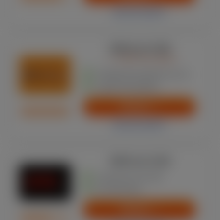
Lees de review
100% tot € 200
+ 1.400 free spins
Eindelijk weer geopend voor NL
Legaal online gokken
SPELEN
Lees de review
100% tot € 250
Leuke bonus tot € 250
NL KOA licentie
SPELEN