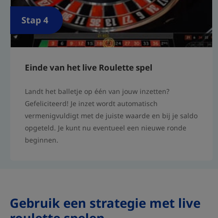
Einde van het live Roulette spel
Landt het balletje op één van jouw inzetten?
Gefeliciteerd! Je inzet wordt automatisch
vermenigvuldigt met de juiste waarde en bij je saldo
opgeteld. Je kunt nu eventueel een nieuwe ronde
beginnen.
Gebruik een strategie met live