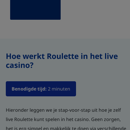
Hoe werkt Roulette in het live
casino?
Benodigde tijd:
2 minuten
Hieronder leggen we je stap-voor-stap uit hoe je zelf
live Roulette kunt spelen in het casino. Geen zorgen,
het is erg simpel en makkelijk te doen via verschillende