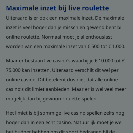
Maximale inzet bij live roulette
Uiteraard is er ook een maximale inzet. De maximale
inzet is veel hoger dan je misschien gewend bent bij
online roulette. Normaal moet je al enthousiast
worden van een maximale inzet van € 500 tot € 1.000.
Maar er bestaan live casino’s waarbij je € 10.000 tot €
75.000 kan inzetten. Uiteraard verschilt dit wel per
online casino. Dit betekent dus niet dat alle online
casino’s dit limiet aanbieden. Maar er is wel veel meer
mogelijk dan bij gewoon roulette spelen.
Het limiet is bij sommige live casino spellen zelfs nog
hoger dan in een echt casino. Natuurlijk moet je wel
het budget hebben om dit soort bedragen bij de