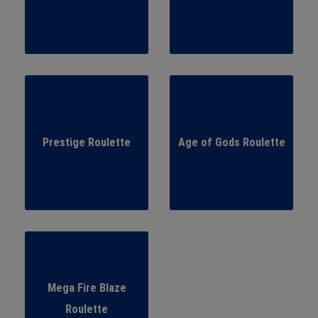
Prestige Roulette
Age of Gods Roulette
Mega Fire Blaze
Roulette