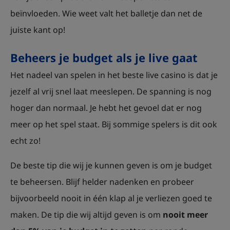
beïnvloeden. Wie weet valt het balletje dan net de
juiste kant op!
Beheers je budget als je live gaat
Het nadeel van spelen in het beste live casino is dat je
jezelf al vrij snel laat meeslepen. De spanning is nog
hoger dan normaal. Je hebt het gevoel dat er nog
meer op het spel staat. Bij sommige spelers is dit ook
echt zo!
De beste tip die wij je kunnen geven is om je budget
te beheersen. Blijf helder nadenken en probeer
bijvoorbeeld nooit in één klap al je verliezen goed te
maken. De tip die wij altijd geven is om
nooit meer