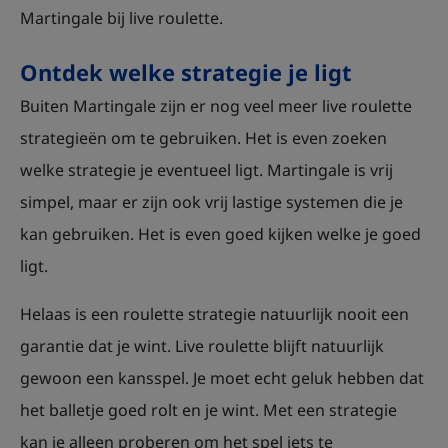
Martingale bij live roulette.
Ontdek welke strategie je ligt
Buiten Martingale zijn er nog veel meer live roulette
strategieën om te gebruiken. Het is even zoeken
welke strategie je eventueel ligt. Martingale is vrij
simpel, maar er zijn ook vrij lastige systemen die je
kan gebruiken. Het is even goed kijken welke je goed
ligt.
Helaas is een roulette strategie natuurlijk nooit een
garantie dat je wint. Live roulette blijft natuurlijk
gewoon een kansspel. Je moet echt geluk hebben dat
het balletje goed rolt en je wint. Met een strategie
kan je alleen proberen om het spel iets te