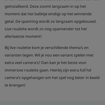
geïnstalleerd. Deze zoomt langzaam in op het
moment dat het balletje eindigt op het winnende
getal. De spanning wordt zo langzaam opgebouwd.
Live roulette wordt zo nog spannender tot het
allerlaatste moment!
Bij live roulette kom je verschillende thema’s en
varianten tegen. Wil je nou een variant spelen met
extra veel camera’s? Dan kan je het beste voor
immersive roulette gaan. Hierbij zijn extra full hd
camera’s opgehangen om het spel nog beter in beeld
te brengen!