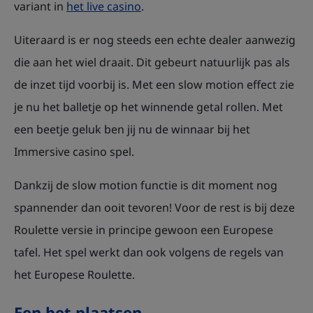
variant in
het live casino
.
Uiteraard is er nog steeds een echte dealer aanwezig
die aan het wiel draait. Dit gebeurt natuurlijk pas als
de inzet tijd voorbij is. Met een slow motion effect zie
je nu het balletje op het winnende getal rollen. Met
een beetje geluk ben jij nu de winnaar bij het
Immersive casino spel.
Dankzij de slow motion functie is dit moment nog
spannender dan ooit tevoren! Voor de rest is bij deze
Roulette versie in principe gewoon een Europese
tafel. Het spel werkt dan ook volgens de regels van
het Europese Roulette.
Een bet plaatsen