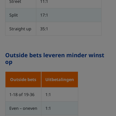
Street
11:1
Split
17:1
Straight up
35:1
Outside bets leveren minder winst
op
Outside bets
Uitbetalingen
1-18 of 19-36
1:1
Even – oneven
1:1