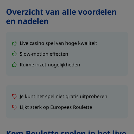
Overzicht van alle voordelen
en nadelen
Live casino spel van hoge kwaliteit
Slow-motion effecten
Ruime inzetmogelijkheden
Je kunt het spel niet gratis uitproberen
Lijkt sterk op Europees Roulette
Kom Roulette spelen in het live