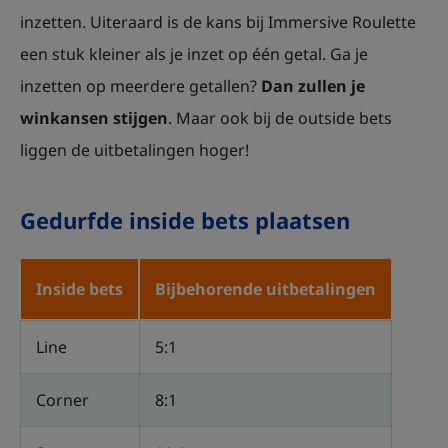
inzetten. Uiteraard is de kans bij Immersive Roulette
een stuk kleiner als je inzet op één getal. Ga je
inzetten op meerdere getallen?
Dan zullen je
winkansen stijgen
. Maar ook bij de outside bets
liggen de uitbetalingen hoger!
Gedurfde inside bets plaatsen
Inside bets
Bijbehorende uitbetalingen
Line
5:1
Corner
8:1