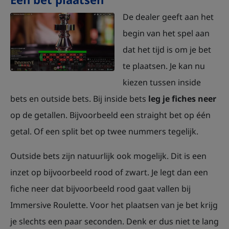
De dealer geeft aan het
begin van het spel aan
dat het tijd is om je bet
te plaatsen. Je kan nu
kiezen tussen inside
bets en outside bets. Bij inside bets
leg je fiches neer
op de getallen. Bijvoorbeeld een straight bet op één
getal. Of een split bet op twee nummers tegelijk.
Outside bets zijn natuurlijk ook mogelijk. Dit is een
inzet op bijvoorbeeld rood of zwart. Je legt dan een
fiche neer dat bijvoorbeeld rood gaat vallen bij
Immersive Roulette. Voor het plaatsen van je bet krijg
je slechts een paar seconden. Denk er dus niet te lang