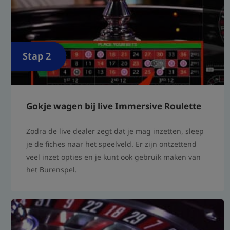
Gokje wagen bij live Immersive Roulette
Zodra de live dealer zegt dat je mag inzetten, sleep
je de fiches naar het speelveld. Er zijn ontzettend
veel inzet opties en je kunt ook gebruik maken van
het Burenspel.