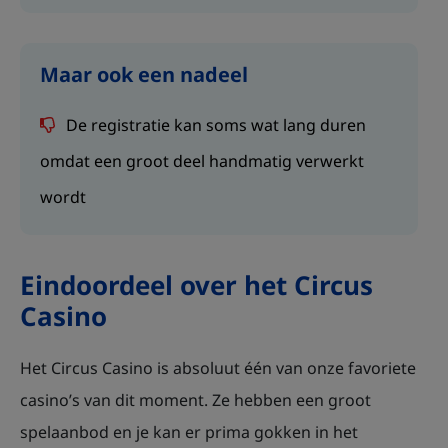
Maar ook een nadeel
De registratie kan soms wat lang duren
omdat een groot deel handmatig verwerkt
wordt
Eindoordeel over het Circus
Casino
Het Circus Casino is absoluut één van onze favoriete
casino’s van dit moment. Ze hebben een groot
spelaanbod en je kan er prima gokken in het