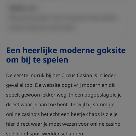
Spellen van
Alle grote partijen zoals Pragmatic Play, NetEnt,
Games Global en vele andere
Een heerlijke moderne goksite
om bij te spelen
De eerste indruk bij het Circus Casino is in ieder
geval al top. De website oogt vrij modern en dit
speelt gewoon lekker weg. In één oogopslag zie je
direct waar je aan toe bent. Terwijl bij sommige
online casino’s het echt een beetje chaos is zie je
hier direct waar je moet wezen voor online casino
spellen of sportweddenschappen.