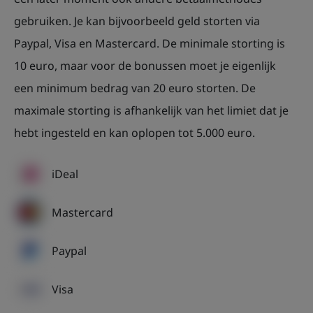
gebruiken. Je kan bijvoorbeeld geld storten via
Paypal, Visa en Mastercard. De minimale storting is
10 euro, maar voor de bonussen moet je eigenlijk
een minimum bedrag van 20 euro storten. De
maximale storting is afhankelijk van het limiet dat je
hebt ingesteld en kan oplopen tot 5.000 euro.
iDeal
Mastercard
Paypal
Visa