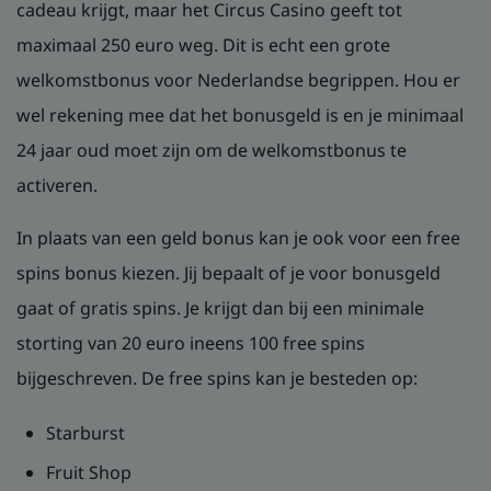
cadeau krijgt, maar het Circus Casino geeft tot
maximaal 250 euro weg. Dit is echt een grote
welkomstbonus voor Nederlandse begrippen. Hou er
wel rekening mee dat het bonusgeld is en je minimaal
24 jaar oud moet zijn om de welkomstbonus te
activeren.
In plaats van een geld bonus kan je ook voor een free
spins bonus kiezen. Jij bepaalt of je voor bonusgeld
gaat of gratis spins. Je krijgt dan bij een minimale
storting van 20 euro ineens 100 free spins
bijgeschreven. De free spins kan je besteden op:
Starburst
Fruit Shop