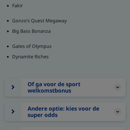
Fakir
Gonzo’s Quest Megaway
Big Bass Bonanza
Gates of Olympus
Dynamite Riches
Of ga voor de sport
welkomstbonus
Kom je eigenlijk voor sportweddenschappen naar
Andere optie: kies voor de
super odds
het Circus Casino? Dan wil je helemaal geen casino
bonus. Je wilt dan graag een sport bonus en dit