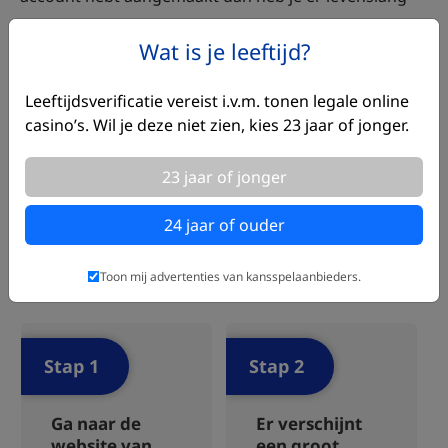
plezier aan.
Wat is je leeftijd?
Voor het registreren van een nieuw account moet je
aan een aantal eisen voldoen. Zo moet je flink wat
Leeftijdsverificatie vereist i.v.m. tonen legale online
stappen doorlopen voor je eindelijk geregistreerd
casino’s. Wil je deze niet zien, kies 23 jaar of jonger.
bent. Je moet bijvoorbeeld een aantal persoonlijke
23 jaar of jonger
gegevens aanleveren, een bankrekening verifiëren
en je identiteitsbewijs uploaden. Wij hebben alle
24 jaar of ouder
punten even voor je op een rijtje gezet in ons
Toon mij advertenties van kansspelaanbieders.
stappenplan.
Ga naar de
Er verschijnt
website van
een groot