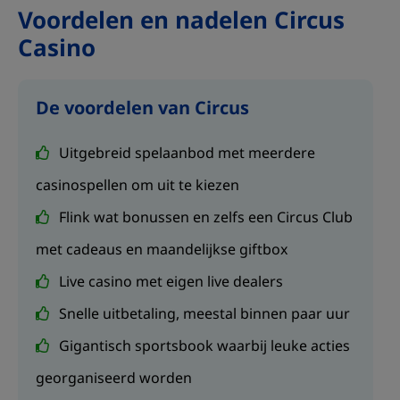
Voordelen en nadelen Circus
Casino
De voordelen van Circus
Uitgebreid spelaanbod met meerdere
casinospellen om uit te kiezen
Flink wat bonussen en zelfs een Circus Club
met cadeaus en maandelijkse giftbox
Live casino met eigen live dealers
Snelle uitbetaling, meestal binnen paar uur
Gigantisch sportsbook waarbij leuke acties
georganiseerd worden