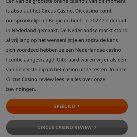
Eén van de grootste online casino’s van dit moment
is absoluut het Circus Casino. Dit casino komt
oorspronkelijk uit België en heeft in 2022 z’n debuut
in Nederland gemaakt. De Nederlandse markt stond
al vrij lang op het wensenlijstje en zodra de kans
zich voordeed hebben ze een Nederlandse casino
licentie aangevraagd. Uiteraard waren wij er als één
van de eerste bij om het casino uit te testen. In onze
Circus Casino review lees je alles over onze
bevindingen.
SPEEL NU
CIRCUS CASINO REVIEW