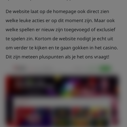
De website laat op de homepage ook direct zien
welke leuke acties er op dit moment zijn. Maar ook
welke spellen er nieuw zijn toegevoegd of exclusief
te spelen zin. Kortom de website nodigt je echt uit
om verder te kijken en te gaan gokken in het casino.
Dit zijn meteen pluspunten als je het ons vraagt!