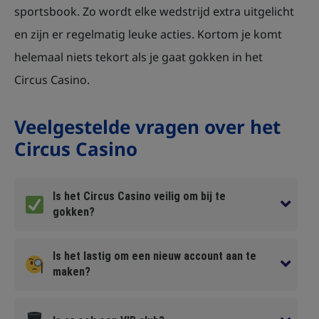
sportsbook. Zo wordt elke wedstrijd extra uitgelicht
en zijn er regelmatig leuke acties. Kortom je komt
helemaal niets tekort als je gaat gokken in het
Circus Casino.
Veelgestelde vragen over het
Circus Casino
Is het Circus Casino veilig om bij te
gokken?
Ja je kan 100% veilig gokken in het enige echte
Is het lastig om een nieuw account aan te
Circus Casino. De website heeft een vergunning
maken?
via de Nederlandse Kansspelautoriteit. Dankzij
Het is opzich niet lastig om een nieuw account
deze casino licentie kan je veilig gokken.