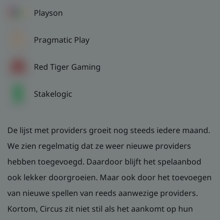
Playson
Pragmatic Play
Red Tiger Gaming
Stakelogic
De lijst met providers groeit nog steeds iedere maand.
We zien regelmatig dat ze weer nieuwe providers
hebben toegevoegd. Daardoor blijft het spelaanbod
ook lekker doorgroeien. Maar ook door het toevoegen
van nieuwe spellen van reeds aanwezige providers.
Kortom, Circus zit niet stil als het aankomt op hun