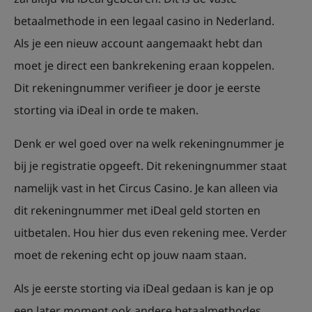
Ga je voor een free spins bonus? Dan heb je niet te
de bonus te activeren moet je na je eerste storting
betaalmethode in een legaal casino in Nederland.
maken met bonusgeld. Dit kan een reden zijn om
een bet plaatsen van 20 euro met een minimale
Als je een nieuw account aangemaakt hebt dan
toch de geldbonus te laten liggen. Als je geld wint
quotering van 1.60. Je krijgt dan een free bet van
moet je direct een bankrekening eraan koppelen.
met een free spins bonus dan is het geld dat je
het casino terug. De free bet moet je binnen 7
Dit rekeningnummer verifieer je door je eerste
ermee wint van jouw. Je winst wordt namelijk in
dagen inzetten.
storting via iDeal in orde te maken.
cash saldo uitgekeerd. Je hebt dus geen gedoe
Denk er wel goed over na welk rekeningnummer je
met vrijspelen of het gedoe dat je geen geld kan
bij je registratie opgeeft. Dit rekeningnummer staat
opnemen zolang het niet is vrijgespeeld.
namelijk vast in het Circus Casino. Je kan alleen via
De waarde van de free spins is 0,20 cent per spin.
dit rekeningnummer met iDeal geld storten en
Als je geluk hebt kan je met 100 free spins echt
uitbetalen. Hou hier dus even rekening mee. Verder
nog een paar euro winnen als winst. Het mooie is
moet de rekening echt op jouw naam staan.
dat dit dus echt van jouw is en je niets hoeft vrij te
Als je eerste storting via iDeal gedaan is kan je op
spelen. Voor ons is de afweging meer dan waard.
een later moment ook andere betaalmethodes