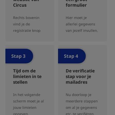
Circus
formulier
Rechts bovenin
Hier moet je
vind je de
allerlei gegevens
registratie knop
van jezelf invullen.
Tijd om de
De verificatie
limieten in te
stap voor je
stellen
mailadres
In het volgende
Nu doorloop je
scherm moet je al
meerdere stappen
jouw limieten
om al je gegevens
opgeven.
etc. te verifiëren.