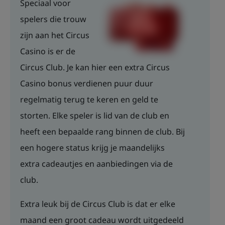
Speciaal voor
spelers die trouw
zijn aan het Circus
Casino is er de
Circus Club. Je kan hier een extra Circus
Casino bonus verdienen puur duur
regelmatig terug te keren en geld te
storten. Elke speler is lid van de club en
heeft een bepaalde rang binnen de club. Bij
een hogere status krijg je maandelijks
extra cadeautjes en aanbiedingen via de
club.
Extra leuk bij de Circus Club is dat er elke
maand een groot cadeau wordt uitgedeeld