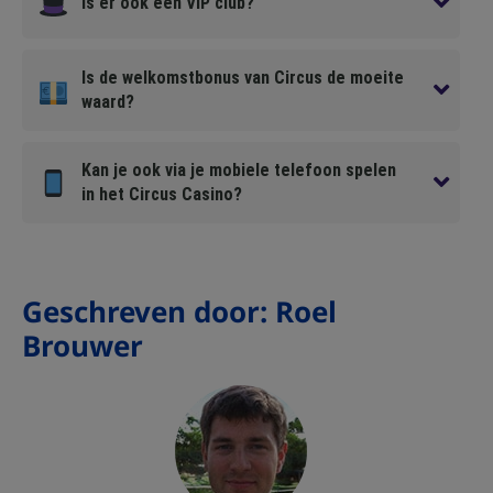
Is er ook een VIP club?
aan te maken. Maar door de Nederlandse
regelgeving kost het gewoon wat mee tijd dan
Ja er is een soort van VIP club met de Circus
gebruikelijk. Dit is een probleem dat je eigenlijk
Is de welkomstbonus van Circus de moeite
Club. Je krijgt hiermee elke maand een nieuwe
waard?
in elk Nederlands casino tegenkomt. Dit is niet
bonus en een speciaal aanbod. Dit maakt het
Ja de welkomstbonus is absoluut de moeite
echt iets van het Circus Casino.
natuurlijk extra leuk om regelmatig langs te
Kan je ook via je mobiele telefoon spelen
waard en je kan zelfs uit verschillende bonussen
in het Circus Casino?
komen.
kiezen. Zo kan je kiezen uit free spins, free bets
Ja er is een mobiel vriendelijke website gemaakt.
of zelfs bonusgeld. Helaas kan je er wel slechts
Je kan dus zonder problemen via je mobiele
één kiezen dus je moet er even goed over
Geschreven door: Roel
telefoon spelen. Dit kan gewoon direct via je
nadenken.
Brouwer
eigen internet browser. Je hoeft er dus niets
voor te downloaden.