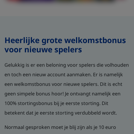
Heerlijke grote welkomstbonus
voor nieuwe spelers
Gelukkig is er een beloning voor spelers die volhouden
en toch een nieuw account aanmaken. Er is namelijk
een welkomstbonus voor nieuwe spelers. Dit is echt
geen simpele bonus hoor! Je ontvangt namelijk een
100% stortingsbonus bij je eerste storting. Dit
betekent dat je eerste storting verdubbeld wordt.
Normaal gesproken moet je blij zijn als je 10 euro