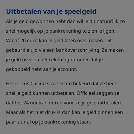
Uitbetalen van je speelgeld
Als je geld gewonnen hebt dan wil je dit natuurlijk zo
snel mogelijk op je bankrekening te zien krijgen.
Vanaf 20 euro kan je geld laten overmaken. Dit
gebeurd altijd via een bankoverschrijving. Ze maken
je geld over na het rekeningnummer dat je
gekoppeld hebt aan je account.
Het Circus Casino staat erom bekend dat ze heel
snel je geld kunnen uitbetalen. Officieel zeggen ze
dat het 24 uur kan duren voor ze je geld uitbetalen.
Maar als het niet druk is dan kan je geld binnen een
paar uur al op je bankrekening staan.