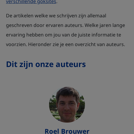
verschillende goksites
.
De artikelen welke we schrijven zijn allemaal
geschreven door ervaren auteurs. Welke jaren lange
ervaring hebben om jou van de juiste informatie te
voorzien. Hieronder zie je een overzicht van auteurs.
Dit zijn onze auteurs
Roel Brouwer