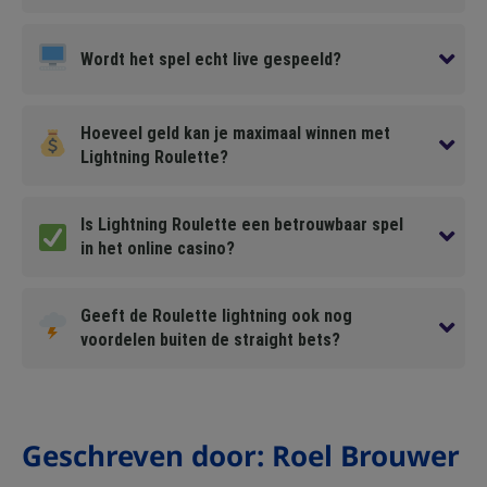
Het is bij Lightning Roulette net zo makkelijk om
Wordt het spel echt live gespeeld?
te winnen als bij gewoon Roulette. Het is helaas
niet zo dat je sneller wint. Maar het is gelukkig
Ja, Evolution Gaming heeft een speciale live
ook niet zo dat het huisvoordeel voor het casino
Hoeveel geld kan je maximaal winnen met
casino studio waaruit Lightning Roulette
Lightning Roulette?
hoger ligt. Het RTP percentage ligt net zo hoog
gestreamed wordt. Je merkt ook aan de croupier
De uitbetalingen lopen op tot maximaal 500 keer
als bij andere roulette spellen. Je moet vooral
dat het spel echt live gespeeld wordt. Zo is er veel
Is Lightning Roulette een betrouwbaar spel
je inzet per ronde. Alleen dan moeten de
geluk hebben dat het balletje net goed valt!
in het online casino?
interactie tussen de live dealer en de spelers. Je
multipliers wel op jouw getallen vallen. De
moet er ook niet gek van opkijken als je
Ja, Lightning Roulette werkt met een echt roulette
maximale inleg ligt op € 2.000. Stel je voor dat je
Geeft de Roulette lightning ook nog
gefeliciteerd wordt als je tijdens een ronde een
wiel en een random number generator. De
voordelen buiten de straight bets?
dit inzet en de multipliers vallen net goed. Dan
mooi bedrag wint!
random number generator zorgt ervoor dat de
kan je maximaal € 1 miljoen winnen. Het gaat dus
Helaas moet je echt een plein inzet plaatsen om
multipliers eerlijk verdeeld worden. Hierdoor kan
om veel geld bij Lightning Roulette.
te profiteren van de multipliers. Je wint dus niet
de uitbetaling ineens een stuk hoger uitvallen
Geschreven door: Roel Brouwer
500 keer je inzet omdat je toevallig op rood hebt
dan bij gewone roulette spellen. Evolution