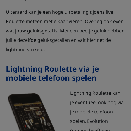
Uiteraard kan je een hoge uitbetaling tijdens live
Roulette meteen met elkaar vieren. Overleg ook even
wat jouw geluksgetal is. Met een beetje geluk hebben
jullie dezelfde geluksgetallen en valt hier net de
lightning strike op!
Lightning Roulette via je
mobiele telefoon spelen
Lightning Roulette kan
je eventueel ook nog via
je mobiele telefoon
spelen. Evolution
Gaming heeft een