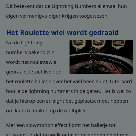
Dit betekent dat de Lightning Numbers allemaal hun
eigen vermenigvuldiger krijgen toegewezen.
Het Roulette wiel wordt gedraaid
Nu de Lightning
numbers bekend zijn
wordt het roulettewiel
gedraaid. Je ziet live hoe
het roulette balletje over het wiel heen spint. Uiteraard
hou je de lightning nummers in de gaten. Het is wel zo
dat je hierop een straight bet geplaatst moet hebben
om kans te maken op de multiplier.
Met een slowmotion effect komt het balletje tot
stilstand. Je ziet nu welk getal er gewonnen heeft met