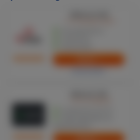
Hoe hoog ligt het uitbetalingspercentage bij
Lightning Roulette?
100% tot € 250
+ of 100 gratis spins
Speel Lightning Roulette samen met andere spelers
Lightning Roulette via je mobiele telefoon spelen
Kies je welkomstbonus
Is dit live Roulette spel de moeite waard?
Leuke VIP Club
Speel direct Lightning Roulette in het online casino
Vergunning KSA
Veelgestelde vragen over Lightning Roulette
SPELEN
Lees de review
50% tot € 100
+ €10 no deposit
No deposit bonus van € 10!
Veilig en legaal gokken met
Nederlandse licentie
SPELEN