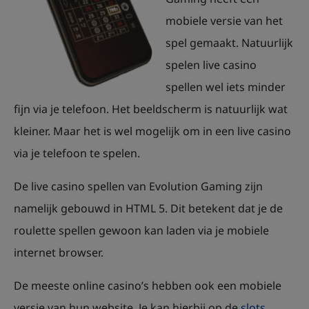
mobiele versie van het
spel gemaakt. Natuurlijk
spelen live casino
spellen wel iets minder
fijn via je telefoon. Het beeldscherm is natuurlijk wat
kleiner. Maar het is wel mogelijk om in een live casino
via je telefoon te spelen.
De live casino spellen van Evolution Gaming zijn
namelijk gebouwd in HTML 5. Dit betekent dat je de
roulette spellen gewoon kan laden via je mobiele
internet browser.
De meeste online casino’s hebben ook een mobiele
versie van hun website. Je kan hierbij op de
slots