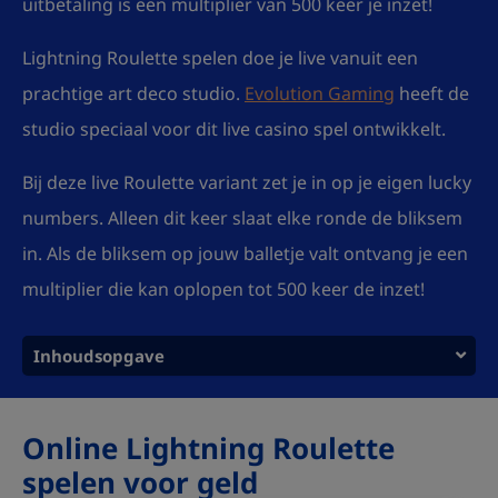
uitbetaling is een multiplier van 500 keer je inzet!
Lightning Roulette spelen doe je live vanuit een
prachtige art deco studio.
Evolution Gaming
heeft de
studio speciaal voor dit live casino spel ontwikkelt.
Bij deze live Roulette variant zet je in op je eigen lucky
numbers. Alleen dit keer slaat elke ronde de bliksem
in. Als de bliksem op jouw balletje valt ontvang je een
multiplier die kan oplopen tot 500 keer de inzet!
Inhoudsopgave
Online Lightning Roulette spelen voor geld
Dit zijn de Lightning Roulette regels
Online Lightning Roulette
Het spel begint met Lightning Strikes
Hoe werkt Lightning Roulette?
spelen voor geld
Lightning Roulette uitbetalingen