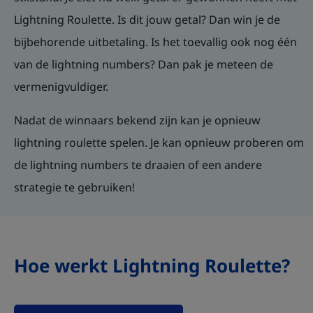
Lightning Roulette. Is dit jouw getal? Dan win je de
bijbehorende uitbetaling. Is het toevallig ook nog één
van de lightning numbers? Dan pak je meteen de
vermenigvuldiger.
Nadat de winnaars bekend zijn kan je opnieuw
lightning roulette spelen. Je kan opnieuw proberen om
de lightning numbers te draaien of een andere
strategie te gebruiken!
Hoe werkt Lightning Roulette?