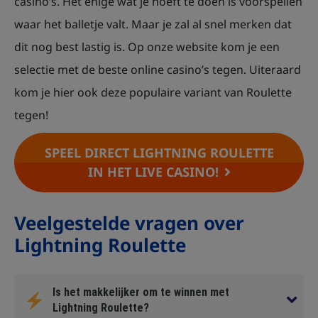
casino’s. Het enige wat je hoeft te doen is voorspellen
waar het balletje valt. Maar je zal al snel merken dat
dit nog best lastig is. Op onze website kom je een
selectie met de beste online casino’s tegen. Uiteraard
kom je hier ook deze populaire variant van Roulette
tegen!
SPEEL DIRECT LIGHTNING ROULETTE
IN HET LIVE CASINO!
Veelgestelde vragen over
Lightning Roulette
Is het makkelijker om te winnen met
Lightning Roulette?