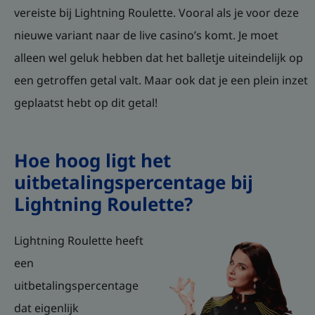
vereiste bij Lightning Roulette. Vooral als je voor deze
nieuwe variant naar de live casino’s komt. Je moet
alleen wel geluk hebben dat het balletje uiteindelijk op
een getroffen getal valt. Maar ook dat je een plein inzet
geplaatst hebt op dit getal!
Hoe hoog ligt het
uitbetalingspercentage bij
Lightning Roulette?
Lightning Roulette heeft
een
uitbetalingspercentage
dat eigenlijk