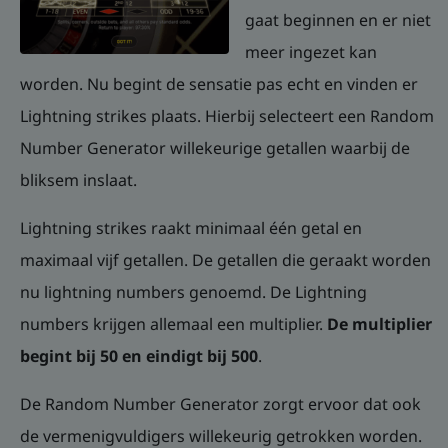
gaat beginnen en er niet
meer ingezet kan
worden. Nu begint de sensatie pas echt en vinden er
Lightning strikes plaats. Hierbij selecteert een Random
Number Generator willekeurige getallen waarbij de
bliksem inslaat.
Lightning strikes raakt minimaal één getal en
maximaal vijf getallen. De getallen die geraakt worden
nu lightning numbers genoemd. De Lightning
numbers krijgen allemaal een multiplier.
De multiplier
begint bij 50 en eindigt bij 500
.
De Random Number Generator zorgt ervoor dat ook
de vermenigvuldigers willekeurig getrokken worden.