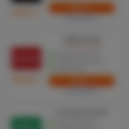
SPELEN
Lees de review
100% tot € 150
+ 50 gratis spins
Nieuwe welkomstbonus!
Nederlandse casino licentie
Betaal met iDeal
SPELEN
Lees de review
€ 50 of 200 free spins
Kies je welkomstbonus!