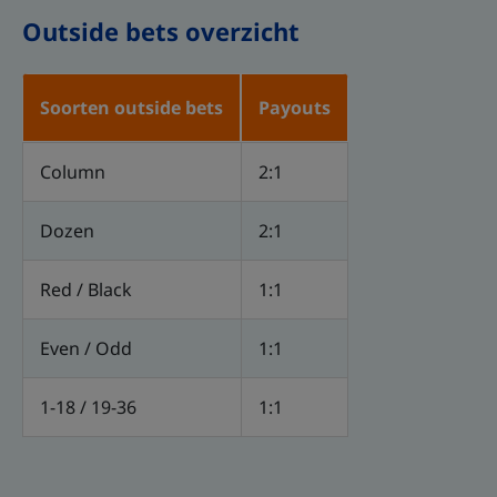
Outside bets overzicht
Soorten outside bets
Payouts
Column
2:1
Dozen
2:1
Red / Black
1:1
Even / Odd
1:1
1-18 / 19-36
1:1