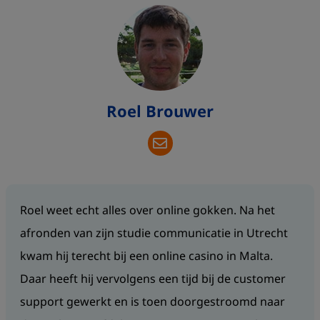
ingezet. Maar zelfs bij een split bet ligt de
Gaming is daarnaast ook nog een hele
uitbetaling helaas niet hoger!
betrouwbare naam in het online casino.
Roel Brouwer
Roel weet echt alles over online gokken. Na het
afronden van zijn studie communicatie in Utrecht
kwam hij terecht bij een online casino in Malta.
Daar heeft hij vervolgens een tijd bij de customer
support gewerkt en is toen doorgestroomd naar