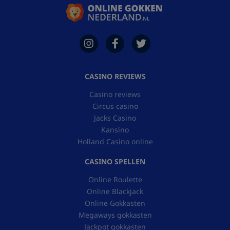
extra.
CASINO REVIEWS
Casino reviews
Circus casino
Jacks Casino
Kansino
Holland Casino online
CASINO SPELLEN
Online Roulette
Online Blackjack
Online Gokkasten
Megaways gokkasten
Jackpot gokkasten