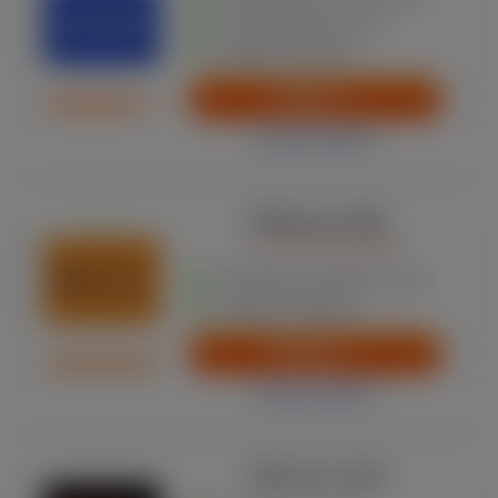
Voorheen Batavia casino
Nederlandse licentie
SPELEN
Lees de review
100% tot € 200
+ 1.400 free spins
Eindelijk weer geopend voor NL
Legaal online gokken
SPELEN
Lees de review
100% tot € 250