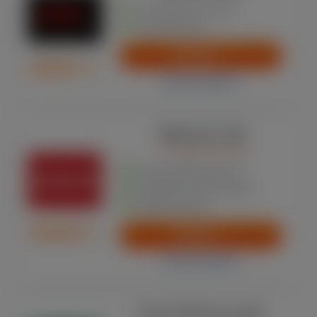
Leuke bonus tot € 250
NL KOA licentie
SPELEN
Lees de review
100% tot € 150
+ 50 gratis spins
Nieuwe welkomstbonus!
Nederlandse casino licentie
Betaal met iDeal
SPELEN
Lees de review
€ 50 of 200 free spins