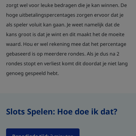
zorgt wel voor leuke bedragen die je kan winnen. De
hoge uitbetalingspercentages zorgen ervoor dat je
als speler voluit kan gaan. Je weet namelijk dat de
kans groot is dat je wint en dit maakt het de moeite
waard. Hou er wel rekening mee dat het percentage
gebaseerd is op meerdere rondes. Als je dus na 2
rondes stopt en verliest komt dit doordat je niet lang
genoeg gespeeld hebt.
Slots Spelen: Hoe doe ik dat?