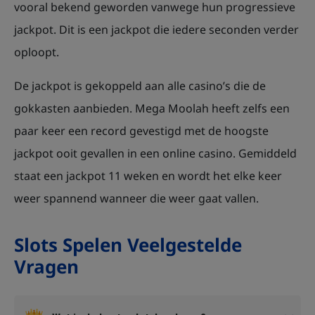
vooral bekend geworden vanwege hun progressieve
jackpot. Dit is een jackpot die iedere seconden verder
oploopt.
De jackpot is gekoppeld aan alle casino’s die de
gokkasten aanbieden. Mega Moolah heeft zelfs een
paar keer een record gevestigd met de hoogste
jackpot ooit gevallen in een online casino. Gemiddeld
staat een jackpot 11 weken en wordt het elke keer
weer spannend wanneer die weer gaat vallen.
Slots Spelen Veelgestelde
Vragen