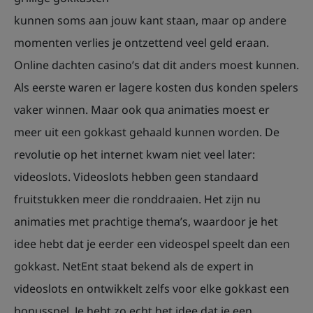
kunnen soms aan jouw kant staan, maar op andere
momenten verlies je ontzettend veel geld eraan.
Online dachten casino’s dat dit anders moest kunnen.
Als eerste waren er lagere kosten dus konden spelers
vaker winnen. Maar ook qua animaties moest er
meer uit een gokkast gehaald kunnen worden. De
revolutie op het internet kwam niet veel later:
videoslots. Videoslots hebben geen standaard
fruitstukken meer die ronddraaien. Het zijn nu
animaties met prachtige thema’s, waardoor je het
idee hebt dat je eerder een videospel speelt dan een
gokkast. NetEnt staat bekend als de expert in
videoslots en ontwikkelt zelfs voor elke gokkast een
bonusspel. Je hebt zo echt het idee dat je een