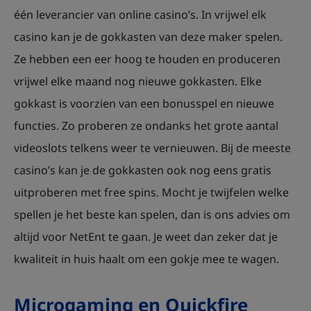
één leverancier van online casino’s. In vrijwel elk
casino kan je de gokkasten van deze maker spelen.
Ze hebben een eer hoog te houden en produceren
vrijwel elke maand nog nieuwe gokkasten. Elke
gokkast is voorzien van een bonusspel en nieuwe
functies. Zo proberen ze ondanks het grote aantal
videoslots telkens weer te vernieuwen. Bij de meeste
casino’s kan je de gokkasten ook nog eens gratis
uitproberen met free spins. Mocht je twijfelen welke
spellen je het beste kan spelen, dan is ons advies om
altijd voor NetEnt te gaan. Je weet dan zeker dat je
kwaliteit in huis haalt om een gokje mee te wagen.
Microgaming en Quickfire