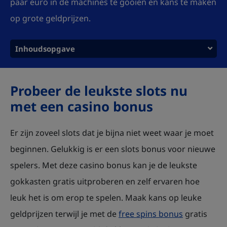
paar euro in de machines te gooien en kans te maken
op grote geldprijzen.
Inhoudsopgave
Probeer de leukste slots nu met een casino bonus
Videoslots zijn de revolutie op het internet
Probeer de leukste slots nu
De meest populaire slots van 2026:
NetEnt is de nummer één softwareleverancier
met een casino bonus
Microgaming en Quickfire
Hoge uitbetalingspercentages
Er zijn zoveel slots dat je bijna niet weet waar je moet
Slots Spelen: Hoe doe ik dat?
Speel mee voor de Jackpot
beginnen. Gelukkig is er een slots bonus voor nieuwe
Slots Spelen Veelgestelde Vragen
spelers. Met deze casino bonus kan je de leukste
gokkasten gratis uitproberen en zelf ervaren hoe
leuk het is om erop te spelen. Maak kans op leuke
geldprijzen terwijl je met de
free spins bonus
gratis