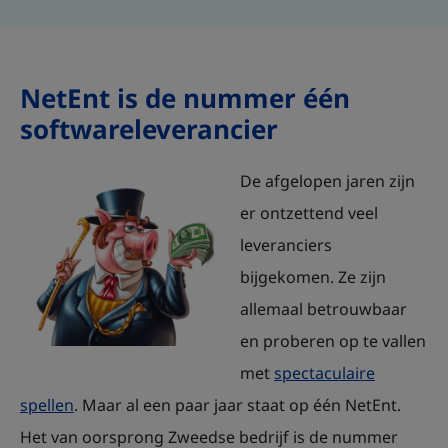
NetEnt is de nummer één
softwareleverancier
De afgelopen jaren zijn
er ontzettend veel
leveranciers
bijgekomen. Ze zijn
allemaal betrouwbaar
en proberen op te vallen
met
spectaculaire
spellen
. Maar al een paar jaar staat op één NetEnt.
Het van oorsprong Zweedse bedrijf is de nummer