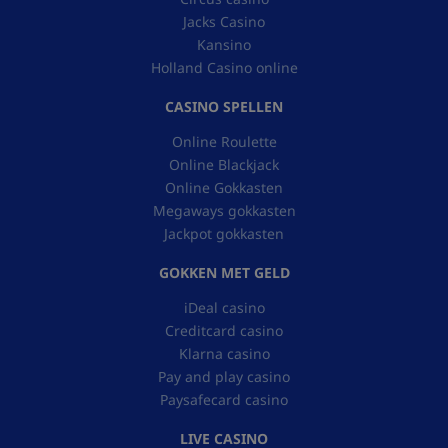
Jacks Casino
Kansino
Holland Casino online
CASINO SPELLEN
Online Roulette
Online Blackjack
Online Gokkasten
Megaways gokkasten
Jackpot gokkasten
GOKKEN MET GELD
iDeal casino
Creditcard casino
Klarna casino
Pay and play casino
Paysafecard casino
LIVE CASINO