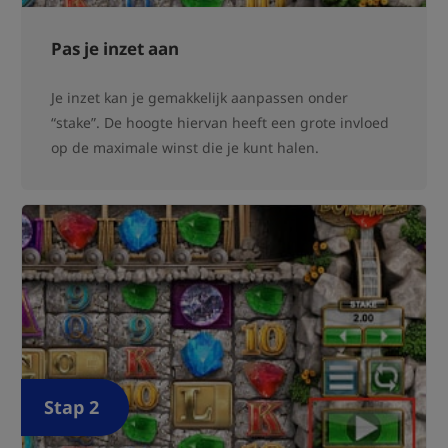
Pas je inzet aan
Je inzet kan je gemakkelijk aanpassen onder
“stake”. De hoogte hiervan heeft een grote invloed
op de maximale winst die je kunt halen.