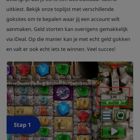
uitkiest. Bekijk onze toplijst met verschillende
goksites om te bepalen waar jij een account wilt
aanmaken. Geld storten kan overigens gemakkelijk
via iDeal. Op die manier kan je met echt geld gokken
en valt er ook echt iets te winnen. Veel succes!