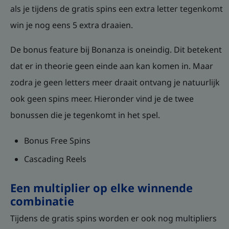
als je tijdens de gratis spins een extra letter tegenkomt
win je nog eens 5 extra draaien.
De bonus feature bij Bonanza is oneindig. Dit betekent
dat er in theorie geen einde aan kan komen in. Maar
zodra je geen letters meer draait ontvang je natuurlijk
ook geen spins meer. Hieronder vind je de twee
bonussen die je tegenkomt in het spel.
Bonus Free Spins
Cascading Reels
Een multiplier op elke winnende
combinatie
Tijdens de gratis spins worden er ook nog multipliers