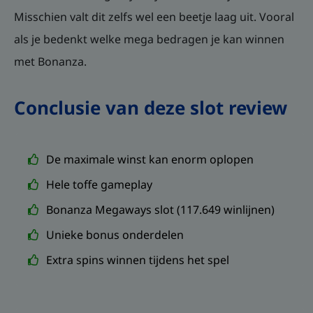
Misschien valt dit zelfs wel een beetje laag uit. Vooral
als je bedenkt welke mega bedragen je kan winnen
met Bonanza.
Conclusie van deze slot review
De maximale winst kan enorm oplopen
Hele toffe gameplay
Bonanza Megaways slot (117.649 winlijnen)
Unieke bonus onderdelen
Extra spins winnen tijdens het spel