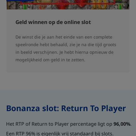
Geld winnen op de online slot
De winst die je aan het einde van een complete
speelronde hebt behaald, zie je na die tijd groots
in beeld verschijnen. Je hebt hierna opnieuw de
mogelijkheid om geld in te zetten.
Bonanza slot: Return To Player
Het RTP of Return to Player percentage ligt op
96,00%
.
Een RTP 96% is eigenlijk vrij standaard bij slots.