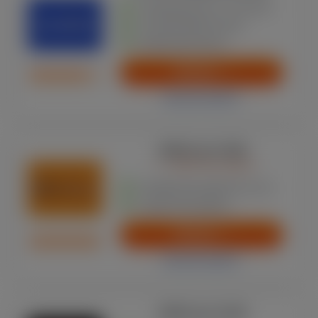
Uitbetaling binnen 15 minuten!
Voorheen Batavia casino
Nederlandse licentie
SPELEN
Lees de review
100% tot € 200
+ 1.400 free spins
Eindelijk weer geopend voor NL
Legaal online gokken
SPELEN
Lees de review
100% tot € 250