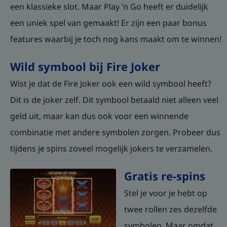
een klassieke slot. Maar Play ’n Go heeft er duidelijk
een uniek spel van gemaakt! Er zijn een paar bonus
features waarbij je toch nog kans maakt om te winnen!
Wild symbool bij Fire Joker
Wist je dat de Fire Joker ook een wild symbool heeft?
Dit is de joker zelf. Dit symbool betaald niet alleen veel
geld uit, maar kan dus ook voor een winnende
combinatie met andere symbolen zorgen. Probeer dus
tijdens je spins zoveel mogelijk jokers te verzamelen.
Gratis re-spins
Stel je voor je hebt op
twee rollen zes dezelfde
symbolen. Maar omdat