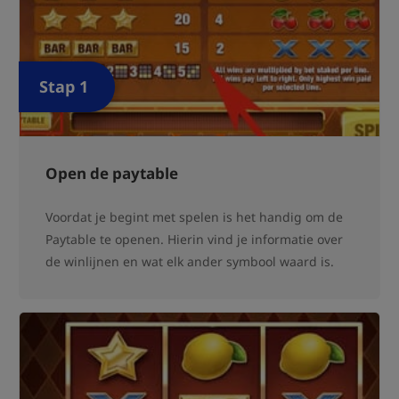
Open de paytable
Voordat je begint met spelen is het handig om de
Paytable te openen. Hierin vind je informatie over
de winlijnen en wat elk ander symbool waard is.