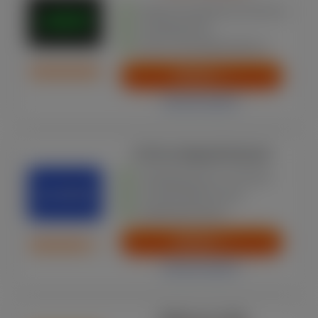
Weinig voorwaarden aan de bonus
Veel jackpotslots
Kies en mix je welkomstbonus
SPELEN
Lees de review
€ 25 no deposit bonus!
Uitbetaling binnen 15 minuten!
Voorheen Batavia casino
Nederlandse licentie
SPELEN
Lees de review