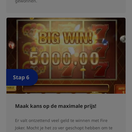
gewonnen.
Maak kans op de maximale prijs!
Er valt ontzettend veel geld te winnen met Fire
Joker. Mocht je het zo ver geschopt hebben om te