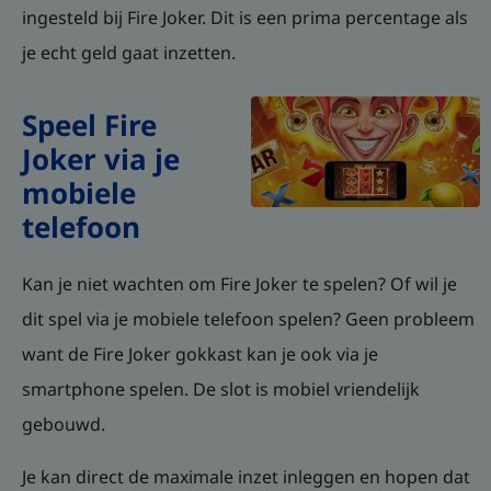
ingesteld bij Fire Joker. Dit is een prima percentage als
je echt geld gaat inzetten.
Speel Fire
Joker via je
mobiele
telefoon
Kan je niet wachten om Fire Joker te spelen? Of wil je
dit spel via je mobiele telefoon spelen? Geen probleem
want de Fire Joker gokkast kan je ook via je
smartphone spelen. De slot is mobiel vriendelijk
gebouwd.
Je kan direct de maximale inzet inleggen en hopen dat