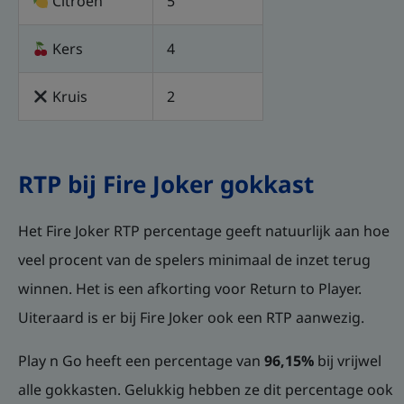
Citroen
5
Kers
4
Kruis
2
RTP bij Fire Joker gokkast
Het Fire Joker RTP percentage geeft natuurlijk aan hoe
veel procent van de spelers minimaal de inzet terug
winnen. Het is een afkorting voor Return to Player.
Uiteraard is er bij Fire Joker ook een RTP aanwezig.
Play n Go heeft een percentage van
96,15%
bij vrijwel
alle gokkasten. Gelukkig hebben ze dit percentage ook