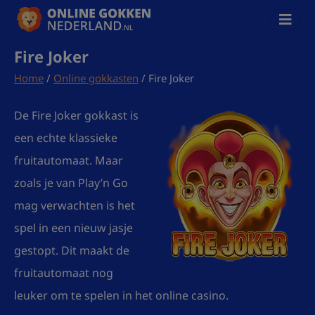
Fire Joker
Home
/
Online gokkasten
/
Fire Joker
De Fire Joker gokkast is
een echte klassieke
fruitautomaat. Maar
zoals je van Play’n Go
mag verwachten is het
spel in een nieuw jasje
gestopt. Dit maakt de
fruitautomaat nog
leuker om te spelen in het online casino.