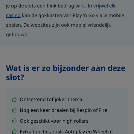
je op de slots een flink bedrag wint.
In vrijwel elk
casino
kan de gokkasten van Play ’n Go via je mobile
spelen. De websites zijn ook mobiel vriendelijk
gebouwd.
Wat is er zo bijzonder aan deze
slot?
Ontzettend tof joker thema
Nog een keer draaien bij Respin of Fire
Ook geschikt voor high rollers
Extra functies zoals Autoplay en Wheel of