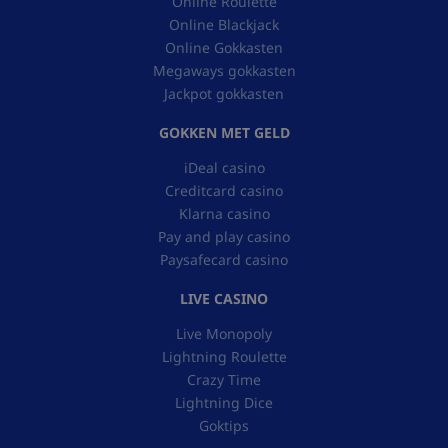
Online Roulette
Online Blackjack
Online Gokkasten
Megaways gokkasten
Jackpot gokkasten
GOKKEN MET GELD
iDeal casino
Creditcard casino
Klarna casino
Pay and play casino
Paysafecard casino
LIVE CASINO
Live Monopoly
Lightning Roulette
Crazy Time
Lightning Dice
Goktips