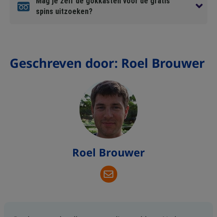
een hoog uitbetalingspercentage gegeven. Xmas
Mag je zelf de gokkasten voor de gratis
gokkasten. Maar helaas is het aanbod hierin
spins uitzoeken?
Joker heeft namelijk een percentage van 96,98%.
beperkt en zijn het geen mega geldprijzen. Fruit
Helaas kan je niet zelf de gokkasten voor de
Voor de rest ligt het gemiddelde rond de 95% a
Bonanza, Hunt for Gold, Poker Bell, Speed Cash,
gratis spins uitzoeken. De ontwikkelaars leveren
96%.
Gunslinger en Gift Shop zijn bijvoorbeeld een
Geschreven door: Roel Brouwer
een aantal slots met gratis spins aan. De online
aantal spellen waar een jackpot aan gekoppeld is.
casino’s kiezen zelf welke gokkast ze hiervoor
aanbieden.
Roel Brouwer