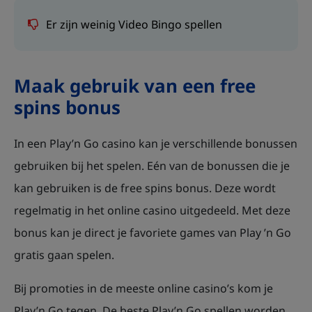
Er zijn weinig Video Bingo spellen
Maak gebruik van een free
spins bonus
In een Play’n Go casino kan je verschillende bonussen
gebruiken bij het spelen. Eén van de bonussen die je
kan gebruiken is de free spins bonus. Deze wordt
regelmatig in het online casino uitgedeeld. Met deze
bonus kan je direct je favoriete games van Play ’n Go
gratis gaan spelen.
Bij promoties in de meeste online casino’s kom je
Play’n Go tegen. De beste Play’n Go spellen worden