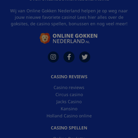
Wij van Online Gokken Nederland helpen je op weg naar
jouw nieuwe favoriete casino! Lees hier alles over de
goksites, de casino spellen, bonussen en nog veel meer!
CASINO REVIEWS
Casino reviews
Circus casino
Jacks Casino
Kansino
Holland Casino online
CASINO SPELLEN