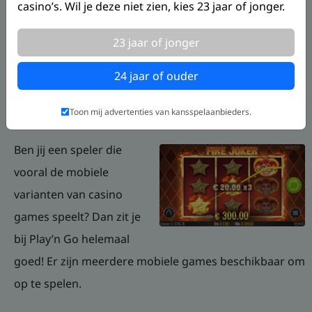
bouwen. Maar ook Video Bingo kom je tussen de
casino’s. Wil je deze niet zien, kies 23 jaar of jonger.
casino software van Play ’n Go tegen. Er is dus nog
23 jaar of jonger
meer te kiezen dan enkel een gokkast!
24 jaar of ouder
Speel je favoriete spellen op
verschillende apparaten
Toon mij advertenties van kansspelaanbieders.
Ben jij een speler die
vooral de mobiele
varianten van casino
games speelt? Dan zit je
bij Play’n Go helemaal
goed! Er zijn meerdere mobiele games beschikbaar om
op te spelen.