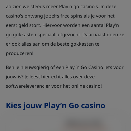
Zo zien we steeds meer Play n go casino’s. In deze
casino’s ontvang je zelfs free spins als je voor het
eerst geld stort. Hiervoor worden een aantal Play’n
go gokkasten speciaal uitgezocht. Daarnaast doen ze
er ook alles aan om de beste gokkasten te
produceren!
Ben je nieuwsgierig of een Play ’n Go Casino iets voor
jouw is? Je leest hier echt alles over deze
softwareleverancier voor het online casino!
Kies jouw Play’n Go casino
100% tot € 250
+ of 100 gratis spins