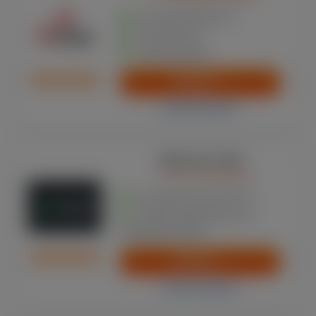
Kies je welkomstbonus
Leuke VIP Club
Vergunning KSA
SPELEN
Lees de review
50% tot € 100
+ €10 no deposit
No deposit bonus van € 10!
Veilig en legaal gokken met
Nederlandse licentie
SPELEN
Lees de review