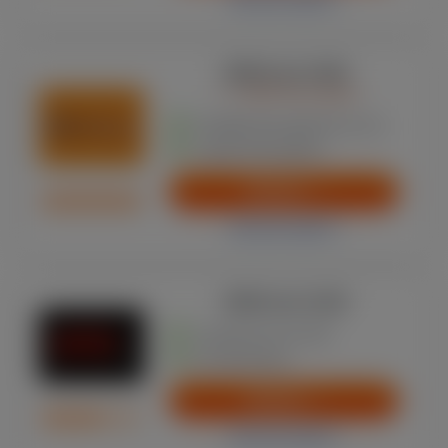
100% tot € 200
+ 1.400 free spins
Eindelijk weer geopend voor NL
Legaal online gokken
SPELEN
Lees de review
100% tot € 250
Leuke bonus tot € 250
NL KOA licentie
SPELEN
Lees de review