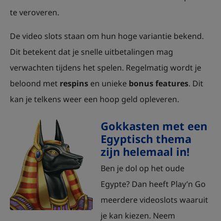
te veroveren.
De video slots staan om hun hoge variantie bekend.
Dit betekent dat je snelle uitbetalingen mag
verwachten tijdens het spelen. Regelmatig wordt je
beloond met
respins
en unieke
bonus features
. Dit
kan je telkens weer een hoop geld opleveren.
Gokkasten met een
Egyptisch thema
zijn helemaal in!
Ben je dol op het oude
Egypte? Dan heeft Play’n Go
meerdere videoslots waaruit
je kan kiezen. Neem