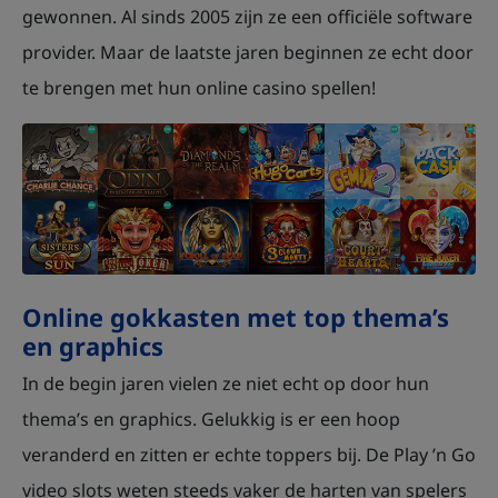
gewonnen. Al sinds 2005 zijn ze een officiële software
provider. Maar de laatste jaren beginnen ze echt door
te brengen met hun online casino spellen!
Online gokkasten met top thema’s
en graphics
In de begin jaren vielen ze niet echt op door hun
thema’s en graphics. Gelukkig is er een hoop
veranderd en zitten er echte toppers bij. De Play ’n Go
video slots weten steeds vaker de harten van spelers