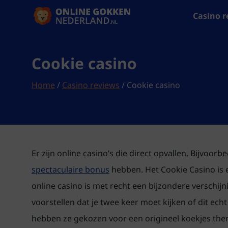
Casino r
Cookie casino
Home
/
Casino reviews
/
Cookie casino
Er zijn online casino’s die direct opvallen. Bijvo
spectaculaire bonus
hebben. Het Cookie Casino is e
online casino is met recht een bijzondere verschij
voorstellen dat je twee keer moet kijken of dit ech
hebben ze gekozen voor een origineel koekjes thema