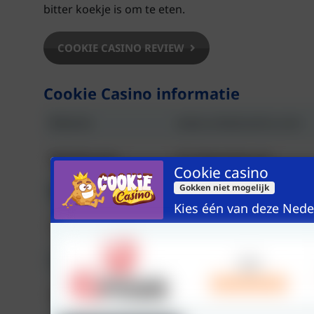
bitter koekje is om te eten.
COOKIE CASINO REVIEW
Cookie Casino informatie
Website
www.cookiecasino.com
Bedrijfsnaam
N1 Interactive Ltd
Cookie casino
Gokken niet mogelijk
Bestaat sinds
Maart 2020
Kies één van deze Nede
Casino licentie
Malta
Casino bonus
€200 + 220 free spins
5/5
Spellen van
NetEnt, Elk Studios, Mic