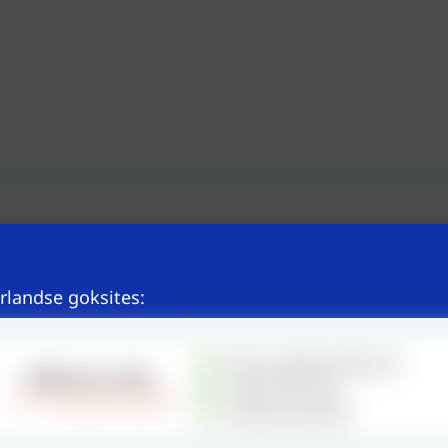
rlandse goksites:
Kies je welkomstbonus
100% tot € 250
Leuke VIP Club
+ of 100 gratis spins
Vergunning KSA
rogaming, Red Tiger en meer