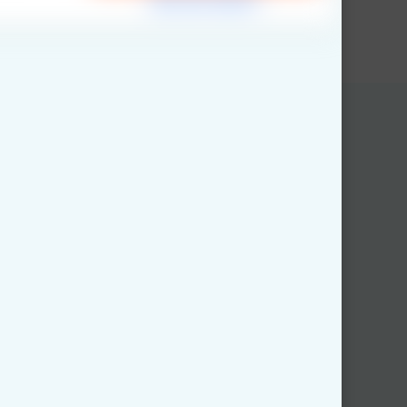
pins.
ot €
e op