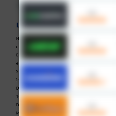
Betaalmethodes
5/5
Licentie bij de MGA
Het Cookie Casino is geopend in 2020, maar het bed
5/5
geen onbekende naam. Het bedrijf achter de site is
Een bedrijf dat zich volledig inzet in het maken van
een aantal grote namen opgericht in de afgelopen
Spinia. Kortom een bedrijf met ervaring, maar ook 
4/5
Interactive heeft voor alle online casino’s
een MGA l
Dit is één van de meest betrouwbare licenties voor 
100% op vertrouwen dat je veilig online kan gokken
De licentie staat erom bekend streng toezicht te h
5/5
Mocht je een probleem hebben dat niet opgelost wor