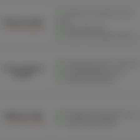
Weinig voorwaarden aan de
bonus
€ 40 Live casino
+ 200 Free spins
Veel jackpotslots
Kies en mix je welkomstbonus
Uitbetaling binnen 15 minuten!
€ 25 no deposit
Voorheen Batavia casino
bonus!
Nederlandse licentie
Eindelijk weer geopend voor N
100% tot € 200
+ 1.400 free spins
Legaal online gokken