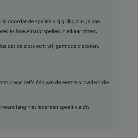
doordat de spellen vrij grillig zijn. Je kan
recies hoe Amatic spellen in elkaar zitten.
us dat de slots echt vrij gemiddeld scoren.
Amatic was zelfs één van de eerste providers die
 want lang niet iedereen speelt via z’n