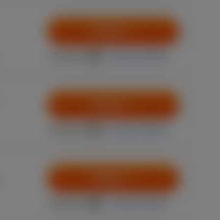
SPELEN
Lees de review
SPELEN
Lees de review
SPELEN
L
Lees de review