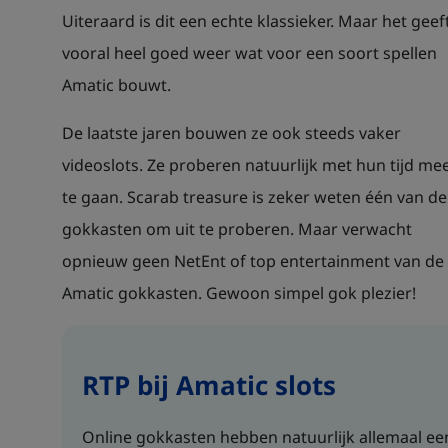
Uiteraard is dit een echte klassieker. Maar het geef
vooral heel goed weer wat voor een soort spellen
Amatic bouwt.
De laatste jaren bouwen ze ook steeds vaker
videoslots. Ze proberen natuurlijk met hun tijd me
te gaan. Scarab treasure is zeker weten één van de
gokkasten om uit te proberen. Maar verwacht
opnieuw geen NetEnt of top entertainment van de
Amatic gokkasten. Gewoon simpel gok plezier!
RTP bij Amatic slots
Online gokkasten hebben natuurlijk allemaal een