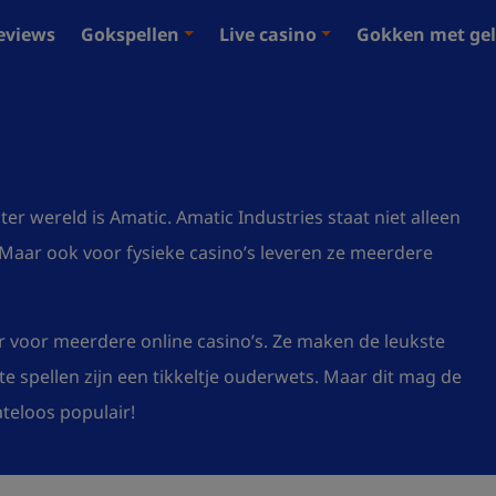
eviews
Gokspellen
Live casino
Gokken met ge
r wereld is Amatic. Amatic Industries staat niet alleen
 Maar ook voor fysieke casino’s leveren ze meerdere
ier voor meerdere online casino’s. Ze maken de leukste
te spellen zijn een tikkeltje ouderwets. Maar dit mag de
ateloos populair!