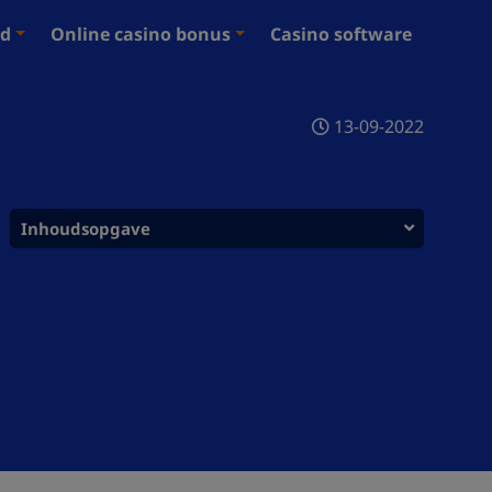
ld
Online casino bonus
Casino software
13-09-2022
Inhoudsopgave
De beste online casino's van 2026:
Sinds 2011 kom je Amatic spellen tegen in het
online casino
Je weet precies wat je mag verwachten van
Amatic
Amatic staat bekend om de hoge variantie slots
RTP bij Amatic slots
Speel de spellen op je mobiele telefoon
Hoe betrouwbaar is een Amatic casino?
Activeer een free spins bonus voor de gokkasten