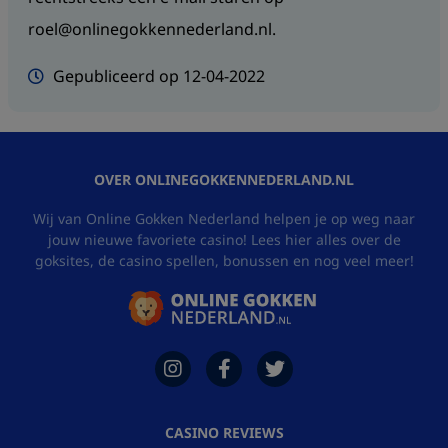
roel@onlinegokkennederland.nl.
Gepubliceerd op 12-04-2022
OVER ONLINEGOKKENNEDERLAND.NL
Wij van Online Gokken Nederland helpen je op weg naar
jouw nieuwe favoriete casino! Lees hier alles over de
goksites, de casino spellen, bonussen en nog veel meer!
CASINO REVIEWS