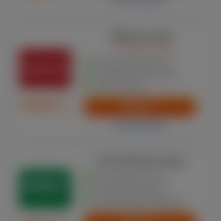
100% tot € 150
+ 50 gratis spins
Nieuwe welkomstbonus!
Nederlandse casino licentie
Betaal met iDeal
SPELEN
Lees de review
€ 50 of 200 free spins
Kies je welkomstbonus!
Uitgebreid sportsbook
Helemaal legaal in Nederland