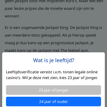
geen jackpot slots met miljoenen euro’s. Maar wel een
paar leuke prijzen die de moeite waard zijn om te
winnen!
Er is een zogenaamde Jackpot King. De Jackpot King is
aan meerdere slots gekoppeld. Als je hierop speelt
maag je dus kans op een progressieve jackpot. Je
maakt kans op de jackpot met The Naked gun,
Diamond Jackpots, Count Duckula en Top Cat.
Wat is je leeftijd?
Leeftijdsverificatie vereist i.v.m. tonen legale online
Progressieve jackpot slots worden
casino’s. Wil je deze niet zien, kies 23 jaar of jonger.
steeds verder uitgebreid
Het begon allemaal met één progressieve jackpot
23 jaar of jonger
gokkast en hieraan waren een aantal spellen
24 jaar of ouder
gekoppeld. Inmiddels is dit aanbod echt enorm