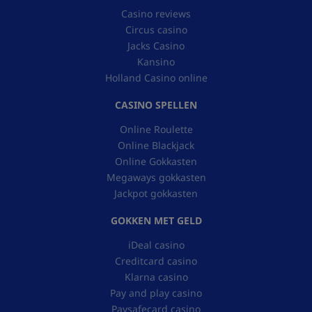
Casino reviews
Circus casino
Jacks Casino
Kansino
Holland Casino online
CASINO SPELLEN
Online Roulette
Online Blackjack
Online Gokkasten
Megaways gokkasten
Jackpot gokkasten
GOKKEN MET GELD
iDeal casino
Creditcard casino
Klarna casino
Pay and play casino
Paysafecard casino