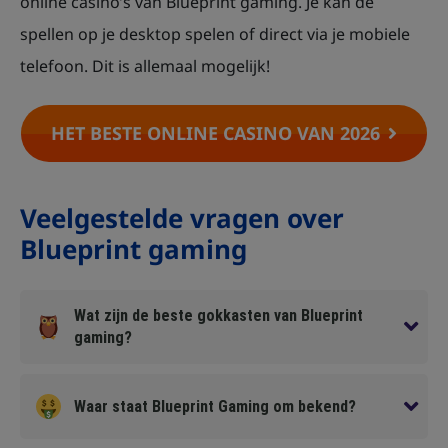
online casino’s van Blueprint gaming. Je kan de
spellen op je desktop spelen of direct via je mobiele
telefoon. Dit is allemaal mogelijk!
HET BESTE ONLINE CASINO VAN 2026
Veelgestelde vragen over
Blueprint gaming
Wat zijn de beste gokkasten van Blueprint
gaming?
Eigenlijk zijn alle videoslots van Blueprint gaming
Waar staat Blueprint Gaming om bekend?
de moeite waard. Maar een paar spellen steken
er met kop een schouders bovenuit. Bijvoorbeeld