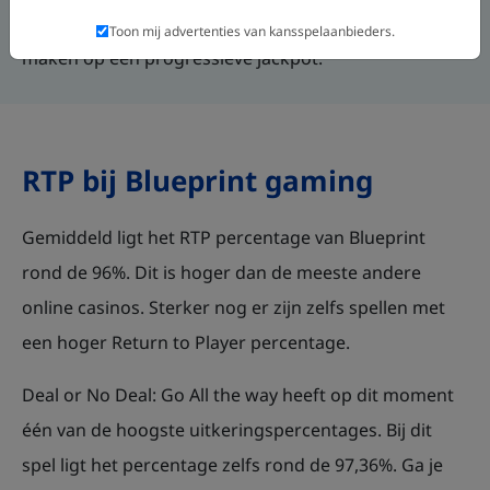
gegroeid. Je kan zelfs op de film gokkast Ted kans
Toon mij advertenties van kansspelaanbieders.
maken op een progressieve jackpot.
RTP bij Blueprint gaming
Gemiddeld ligt het RTP percentage van Blueprint
rond de 96%. Dit is hoger dan de meeste andere
online casinos. Sterker nog er zijn zelfs spellen met
een hoger Return to Player percentage.
Deal or No Deal: Go All the way heeft op dit moment
één van de hoogste uitkeringspercentages. Bij dit
spel ligt het percentage zelfs rond de 97,36%. Ga je