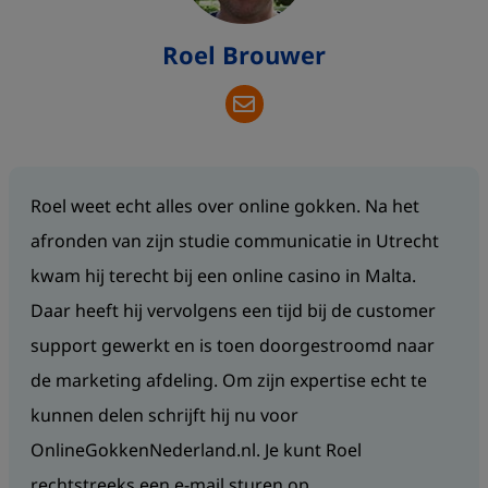
Roel Brouwer
Roel weet echt alles over online gokken. Na het
afronden van zijn studie communicatie in Utrecht
kwam hij terecht bij een online casino in Malta.
Daar heeft hij vervolgens een tijd bij de customer
support gewerkt en is toen doorgestroomd naar
de marketing afdeling. Om zijn expertise echt te
kunnen delen schrijft hij nu voor
OnlineGokkenNederland.nl. Je kunt Roel
rechtstreeks een e-mail sturen op