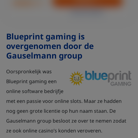
SPELEN
Lees de review
Blueprint gaming is
overgenomen door de
Gauselmann group
Oorspronkelijk was
Blueprint gaming een
online software bedrijfje
met een passie voor online slots. Maar ze hadden
nog geen grote licentie op hun naam staan. De
Gauselmann group besloot ze over te nemen zodat
ze ook online casino’s konden veroveren.