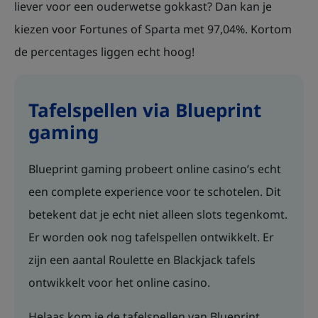
liever voor een ouderwetse gokkast? Dan kan je
kiezen voor Fortunes of Sparta met 97,04%. Kortom
de percentages liggen echt hoog!
Tafelspellen via Blueprint
gaming
Blueprint gaming probeert online casino’s echt
een complete experience voor te schotelen. Dit
betekent dat je echt niet alleen slots tegenkomt.
Er worden ook nog tafelspellen ontwikkelt. Er
zijn een aantal Roulette en Blackjack tafels
ontwikkelt voor het online casino.
Helaas kom je de tafelspellen van Blueprint