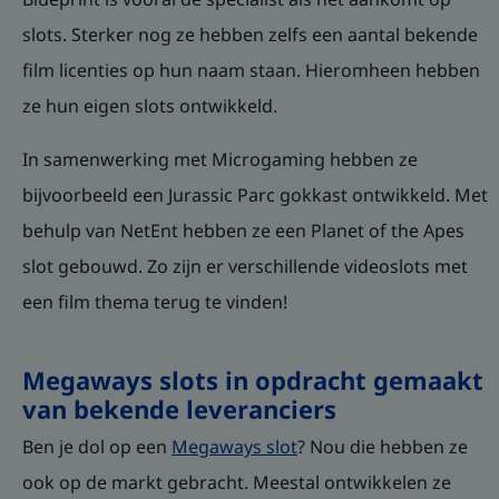
slots. Sterker nog ze hebben zelfs een aantal bekende
film licenties op hun naam staan. Hieromheen hebben
ze hun eigen slots ontwikkeld.
In samenwerking met Microgaming hebben ze
bijvoorbeeld een Jurassic Parc gokkast ontwikkeld. Met
behulp van NetEnt hebben ze een Planet of the Apes
slot gebouwd. Zo zijn er verschillende videoslots met
een film thema terug te vinden!
Megaways slots in opdracht gemaakt
van bekende leveranciers
Ben je dol op een
Megaways slot
? Nou die hebben ze
ook op de markt gebracht. Meestal ontwikkelen ze