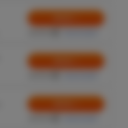
SPELEN
Lees de review
SPELEN
Lees de review
SPELEN
L
Lees de review