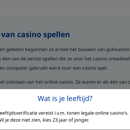
 van casino spellen
Jaren geleden begonnen ze al met het bouwen van gokkasten. 
s één van de eerste spellen die ze voor het casino ontwikke
een computer gebruikt werd voor een casino spel.
et ontstaan van het online casino. Ze waren er als één van 
t laatste doen ze nog steeds!
Wat is je leeftijd?
eeftijdsverificatie vereist i.v.m. tonen legale online casino’s.
il je deze niet zien, kies 23 jaar of jonger.
 Game Technology, dit past natuurlijk wel bij IGT online. Ze 