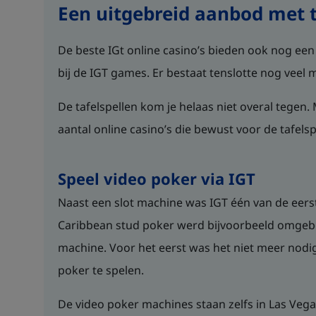
Een uitgebreid aanbod met t
De beste IGt online casino’s bieden ook nog een 
bij de IGT games. Er bestaat tenslotte nog veel 
De tafelspellen kom je helaas niet overal tegen.
aantal online casino’s die bewust voor de tafel
Speel video poker via IGT
Naast een slot machine was IGT één van de eerst
Caribbean stud poker werd bijvoorbeeld omgebo
machine. Voor het eerst was het niet meer nod
poker te spelen.
De video poker machines staan zelfs in Las Vega