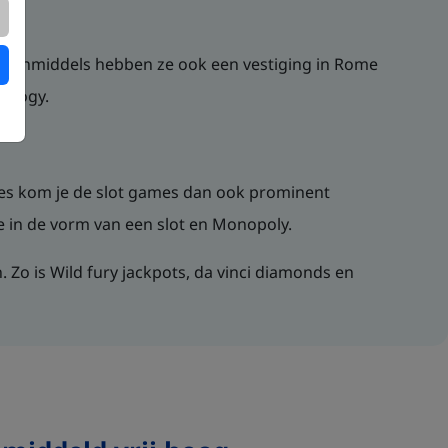
no’s. Inmiddels hebben ze ook een vestiging in Rome
nology.
 sites kom je de slot games dan ook prominent
e in de vorm van een slot en Monopoly.
 Zo is Wild fury jackpots, da vinci diamonds en