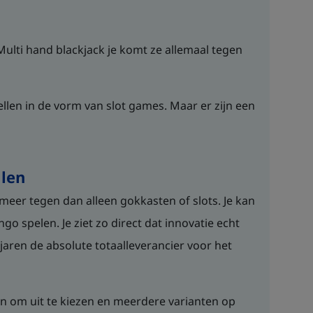
Multi hand blackjack je komt ze allemaal tegen
ellen in de vorm van slot games. Maar er zijn een
llen
 meer tegen dan alleen gokkasten of slots. Je kan
go spelen. Je ziet zo direct dat innovatie echt
 jaren de absolute totaalleverancier voor het
en om uit te kiezen en meerdere varianten op