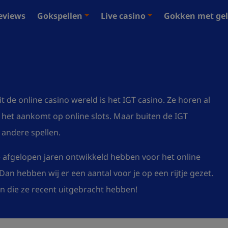
eviews
Gokspellen
Live casino
Gokken met ge
 de online casino wereld is het IGT casino. Ze horen al
ls het aankomt op online slots. Maar buiten de IGT
 andere spellen.
de afgelopen jaren ontwikkeld hebben voor het online
Dan hebben wij er een aantal voor je op een rijtje gezet.
en die ze recent uitgebracht hebben!