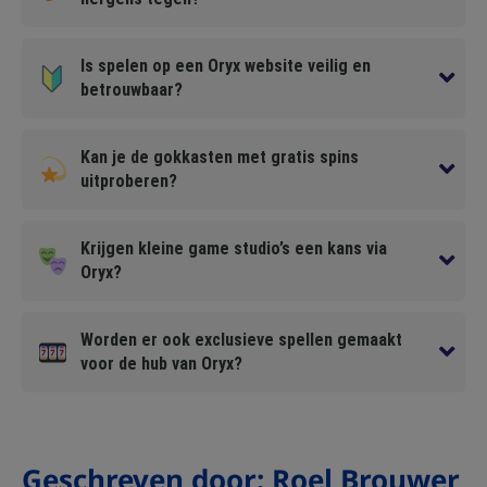
Dit komt voornamelijk doordat het systeem
Is spelen op een Oryx website veilig en
gebruikt wordt op de achtergrond van online
betrouwbaar?
casino’s Hier zijn meerdere spellen en providers
Ja dit is echt al jaren een hele betrouwbare naam
aan gekoppeld. Als speler merk je er dus niets
Kan je de gokkasten met gratis spins
in de casino wereld. Zolang je in een betrouwbaar
uitproberen?
van dat een bepaalt casino op dit systeem draait.
casino speelt is het altijd veilig om op de spellen
Ondanks dat het een hele bekende naam is kom
We komen de slots helaas sowieso al weinig
van Oryx te gokken. Je mag er echt vanuit gaan
Krijgen kleine game studio’s een kans via
je het bedrijf als speler vrij weinig tegen!
tegen bij casino’s. De spellen worden helaas al
Oryx?
dat alles klopt. Dit is toch wel een heel fijn idee als
helemaal niet uitgekozen met bonussen. Dit is
je het ons vraagt!
Ja zeker, Peter & Sons is zo’n kleine studio.
jammer want stiekem is dit wel de manier om
Worden er ook exclusieve spellen gemaakt
Normaal zou je die nergens tegenkomen omdat
voor de hub van Oryx?
gratis kennis te maken met de spellen.
ze gewoon te klein zijn. Maar dankzij een hub als
Ja er zijn een aantal spellen die alleen casino’s die
Oryx worden de spellen ineens overal
met Oryx werken kunnen aanbieden.
aangeboden. Dit toont wel aan dat een speler als
Geschreven door: Roel Brouwer
Bijvoorbeeld de spellen van het Duitse Gamomat