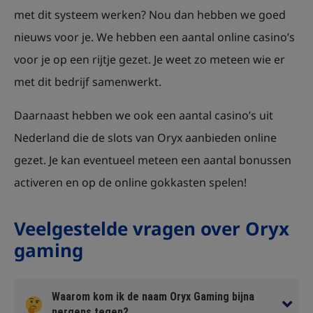
met dit systeem werken? Nou dan hebben we goed
nieuws voor je. We hebben een aantal online casino’s
voor je op een rijtje gezet. Je weet zo meteen wie er
met dit bedrijf samenwerkt.
Daarnaast hebben we ook een aantal casino’s uit
Nederland die de slots van Oryx aanbieden online
gezet. Je kan eventueel meteen een aantal bonussen
activeren en op de online gokkasten spelen!
Veelgestelde vragen over Oryx
gaming
Waarom kom ik de naam Oryx Gaming bijna
nergens tegen?