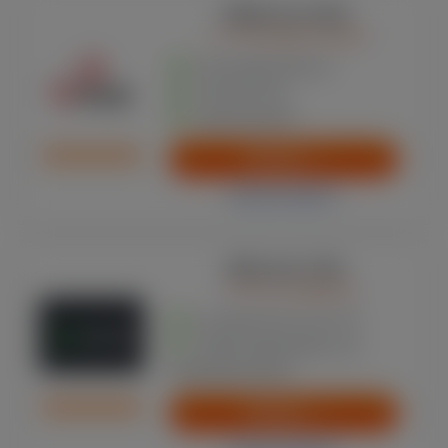
Voorzien van de juiste licenties
100% tot € 250
+ of 100 gratis spins
Ontdek de online casino's op basis van Oryx
Veelgestelde vragen over Oryx gaming
Kies je welkomstbonus
Leuke VIP Club
Vergunning KSA
SPELEN
Lees de review
50% tot € 100
+ €10 no deposit
No deposit bonus van € 10!
Veilig en legaal gokken met
Nederlandse licentie
SPELEN
Lees de review