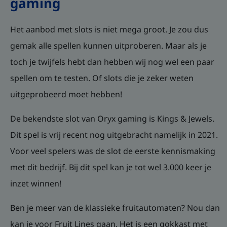
gaming
Het aanbod met slots is niet mega groot. Je zou dus
gemak alle spellen kunnen uitproberen. Maar als je
toch je twijfels hebt dan hebben wij nog wel een paar
spellen om te testen. Of slots die je zeker weten
uitgeprobeerd moet hebben!
De bekendste slot van Oryx gaming is Kings & Jewels.
Dit spel is vrij recent nog uitgebracht namelijk in 2021.
Voor veel spelers was de slot de eerste kennismaking
met dit bedrijf. Bij dit spel kan je tot wel 3.000 keer je
inzet winnen!
Ben je meer van de klassieke fruitautomaten? Nou dan
kan je voor Fruit Lines gaan. Het is een gokkast met