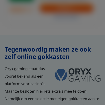
SPELEN
Lees de review
Tegenwoordig maken ze ook
zelf online gokkasten
Oryx gaming staat dus
vooral bekend als een
platform voor casino’s.
Maar ze besloten hier iets extra’s mee te doen.
Namelijk om een selectie met eigen gokkasten aan te