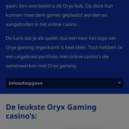
gaan. Een voorbeeld is de Oryx hub. Op deze hun
kunnen meerdere games geplaatst worden en
aangeboden in het online casino.
De kans dat je als speler dus een keer het logo van
Oryx gaming tegenkomt is heel klein. Toch hebben ze
een uitgebreid portfolio met online casino’s die
samenwerken met Oryx gaming.
Inhoudsopgave
De leukste Oryx Gaming casino's:
Tegenwoordig maken ze ook zelf online gokkasten
De leukste Oryx Gaming
De beste gokkasten van Oryx gaming
Speel de games via je mobiele telefoon
casino’s:
Return to Player bij Oryx gaming
Sportweddenschappen in het online casino