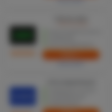
€ 40 Live casino
+ 200 Free spins
Weinig voorwaarden aan de bonus
Veel jackpotslots
Kies en mix je welkomstbonus
SPELEN
Lees de review
€ 25 no deposit bonus!
Uitbetaling binnen 15 minuten!
Voorheen Batavia casino
Nederlandse licentie