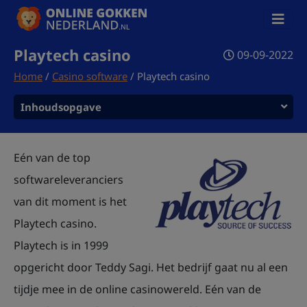
Playtech casino
09-09-2022
Home
/
Casino software
/
Playtech casino
Inhoudsopgave
Top 3 Playtech casino's
Maak kennis met alle Playtech casino spellen
Eén van de top
Tafelspellen bij Playtech casino's
Speel de spellen via je mobiele telefoon
softwareleveranciers
Hoe betrouwbaar is Playtech?
van dit moment is het
Maak een account aan in het leukste Playtech casino
Playtech casino.
Deze vragen over het Playtech casino zien we het
vaakst
Playtech is in 1999
opgericht door Teddy Sagi. Het bedrijf gaat nu al een
tijdje mee in de online casinowereld. Eén van de