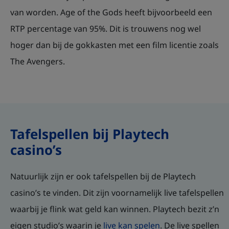
van worden. Age of the Gods heeft bijvoorbeeld een
RTP percentage van 95%. Dit is trouwens nog wel
hoger dan bij de gokkasten met een film licentie zoals
The Avengers.
Tafelspellen bij Playtech
casino’s
Natuurlijk zijn er ook tafelspellen bij de Playtech
casino’s te vinden. Dit zijn voornamelijk live tafelspellen
waarbij je flink wat geld kan winnen. Playtech bezit z’n
eigen studio’s waarin je
live kan spelen
. De live spellen