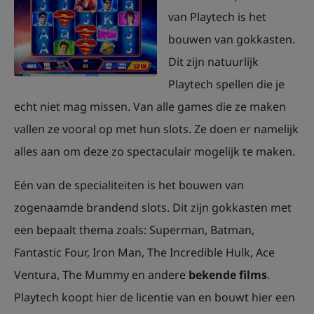
van Playtech is het
bouwen van gokkasten.
Dit zijn natuurlijk
Playtech spellen die je
echt niet mag missen. Van alle games die ze maken
vallen ze vooral op met hun slots. Ze doen er namelijk
alles aan om deze zo spectaculair mogelijk te maken.
Eén van de specialiteiten is het bouwen van
zogenaamde brandend slots. Dit zijn gokkasten met
een bepaalt thema zoals: Superman, Batman,
Fantastic Four, Iron Man, The Incredible Hulk, Ace
Ventura, The Mummy en andere
bekende films
.
Playtech koopt hier de licentie van en bouwt hier een