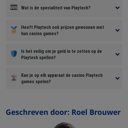
Officieel heeft Playtech inmiddels meer dan 800
Wat is de specialiteit van Playtech?
verschillende spellen gemaakt. Maar helaas kom
je ze niet meer allemaal tegen in het online
De specialiteit ligt al jaren bij het bouwen van
casino. Het aantal spellen is de afgelopen jaren
Heeft Playtech ook prijzen gewonnen met
slots. Hier zijn ze echt heel goed in en dit laten ze
hun casino games?
gedaald naar ongeveer 200. Het grootste deel
zien ook met hun mega spellencollectie. Vooral
Ja, Playtech wint regelmatig awards met de
van de collectie bestaat uit gokkasten.
de branded slots doen het goed. Ben je
Is het veilig om je geld in te zetten op de
release van hun nieuwe spellen in het online
Playtech spellen?
bijvoorbeeld een enorme fan van DC? Dan kom je
casino. Vooral voor Bingo en Poker spellen zijn ze
meerdere gokkasten tegen waarop je kan
Ja de Playtech spellen zijn volledig gekeurd en
beloond. Ze hebben regelmatig een award
Kan je op elk apparaat de casino Playtech
inzetten. Maar ook de live casinos beginnen flink
voldoen aan alle vergunningen en licenties. Het is
games spelen?
gewonnen voor de meest innovatieve games in
te groeien!
dus veilig om je geld erop in te zetten. Je hoeft
het online casino.
Ja in principe zijn de spellen toegankelijk vanaf elk
dus niet bang te zijn dat het casino je hiermee
apparaat. Het maakt dus niet uit of je op de
gaat oplichten. De gokkasten werken
Geschreven door: Roel Brouwer
computer speelt of via je smartphone of tablet.
bijvoorbeeld met een random number generator.
Playtech heeft de spellen stuk voor stuk
Hierdoor worden er altijd willekeurige uitslagen