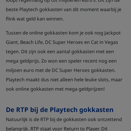
loopt regelmatig op tot miljoenen euro’s. Dit zijn de
beste Playtech gokkasten van dit moment waarbij je
flink wat geld kan winnen.
Tussen de online gokkasten kom je ook nog Jackpot
Giant, Beach Life, DC Super Heroes en Cat in Vegas
tegen. Dit zijn ook een aantal gokkasten met een
mega geldprijs. Zo won een speler recent nog een
miljoen euro met de DC Super Heroes gokkasten.
Playtech maakt dus niet alleen hele leuke slots, maar
ook online gokkasten met mega geldprijzen!
De RTP bij de Playtech gokkasten
Natuurlijk is de RTP bij de gokkasten ook ontzettend
belangrijk. RTP staat voor Return to Player. Dit