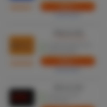
SPELEN
Lees de review
100% tot € 200
+ 1.400 free spins
Eindelijk weer geopend voor NL
Legaal online gokken
SPELEN
Lees de review
100% tot € 250
Leuke bonus tot € 250
NL KOA licentie