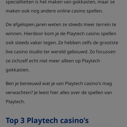
specialiteiten is het maken van gokkasten, maar ze
maken ook nog andere online casino spellen.
De afgelopen jaren weten ze steeds meer terrein te
winnen. Hierdoor kom je de Playtech casino spellen
ook steeds vaker tegen. Ze hebben zelfs de grootste
live casino studio ter wereld gebouwd. Zo focussen
ze zichzelf echt niet meer alleen op Playtech
gokkasten.
Ben je benieuwd wat je van Playtech casino’s mag
verwachten? Je leest hier alles over de spellen van
Playtech.
Top 3 Playtech casino’s