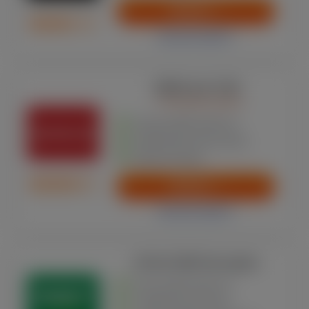
SPELEN
Lees de review
100% tot € 150
+ 50 gratis spins
Nieuwe welkomstbonus!
Nederlandse casino licentie
Betaal met iDeal
SPELEN
Lees de review
€ 50 of 200 free spins
Kies je welkomstbonus!
Uitgebreid sportsbook