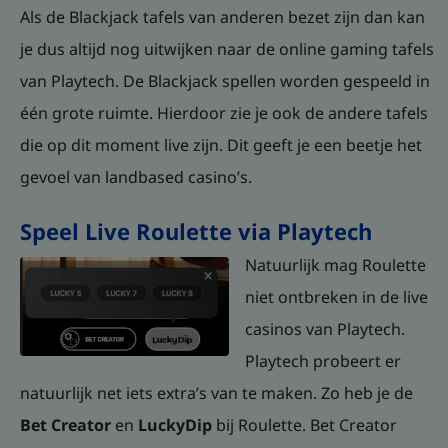
Als de Blackjack tafels van anderen bezet zijn dan kan
je dus altijd nog uitwijken naar de online gaming tafels
van Playtech. De Blackjack spellen worden gespeeld in
één grote ruimte. Hierdoor zie je ook de andere tafels
die op dit moment live zijn. Dit geeft je een beetje het
gevoel van landbased casino’s.
Speel Live Roulette via Playtech
Natuurlijk mag Roulette
niet ontbreken in de live
casinos van Playtech.
Playtech probeert er
natuurlijk net iets extra’s van te maken. Zo heb je de
Bet Creator
en
LuckyDip
bij Roulette. Bet Creator