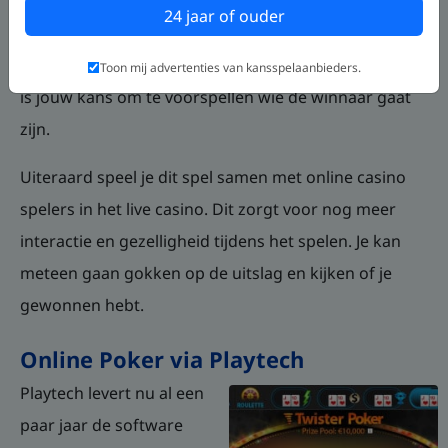
casino spellen van Playtech. Je komt het spel dus ook
24 jaar of ouder
gewoon tegen in het live casino. In een moderne
studio kan je dit spelletje spelen tegen de croupier. Dit
Toon mij advertenties van kansspelaanbieders.
is jouw kans om te voorspellen wie de winnaar gaat
zijn.
Uiteraard speel je dit spel samen met online casino
spelers in het live casino. Dit zorgt voor nog meer
interactie en gezelligheid tijdens het spelen. Je kan
meteen gaan gokken op de uitslag en kijken of je
gewonnen hebt.
Online Poker via Playtech
Playtech levert nu al een
paar jaar de software