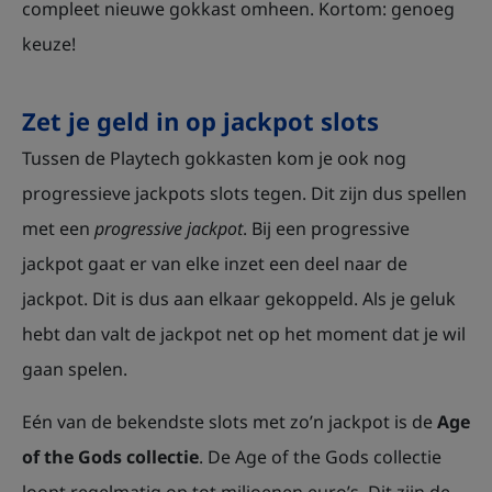
compleet nieuwe gokkast omheen. Kortom: genoeg
keuze!
Zet je geld in op jackpot slots
Tussen de Playtech gokkasten kom je ook nog
progressieve jackpots slots tegen. Dit zijn dus spellen
met een
progressive jackpot
. Bij een progressive
jackpot gaat er van elke inzet een deel naar de
jackpot. Dit is dus aan elkaar gekoppeld. Als je geluk
hebt dan valt de jackpot net op het moment dat je wil
gaan spelen.
Eén van de bekendste slots met zo’n jackpot is de
Age
of the Gods collectie
. De Age of the Gods collectie