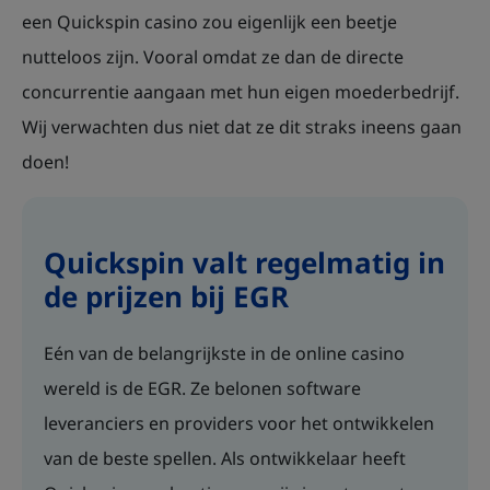
een Quickspin casino zou eigenlijk een beetje
nutteloos zijn. Vooral omdat ze dan de directe
concurrentie aangaan met hun eigen moederbedrijf.
Wij verwachten dus niet dat ze dit straks ineens gaan
doen!
Quickspin valt regelmatig in
de prijzen bij EGR
Eén van de belangrijkste in de online casino
wereld is de EGR. Ze belonen software
leveranciers en providers voor het ontwikkelen
van de beste spellen. Als ontwikkelaar heeft