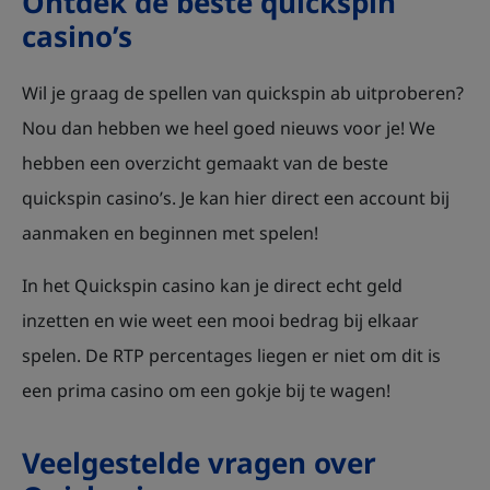
Ontdek de beste quickspin
casino’s
Wil je graag de spellen van quickspin ab uitproberen?
Nou dan hebben we heel goed nieuws voor je! We
hebben een overzicht gemaakt van de beste
quickspin casino’s. Je kan hier direct een account bij
aanmaken en beginnen met spelen!
In het Quickspin casino kan je direct echt geld
inzetten en wie weet een mooi bedrag bij elkaar
spelen. De RTP percentages liegen er niet om dit is
een prima casino om een gokje bij te wagen!
Veelgestelde vragen over