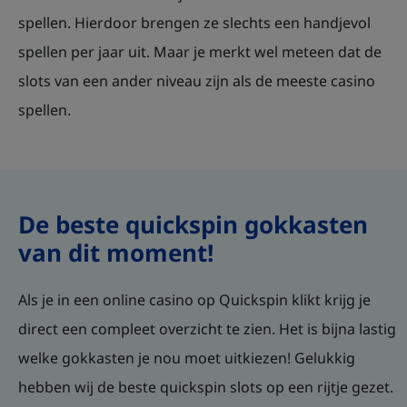
spellen. Hierdoor brengen ze slechts een handjevol
spellen per jaar uit. Maar je merkt wel meteen dat de
slots van een ander niveau zijn als de meeste casino
spellen.
De beste quickspin gokkasten
van dit moment!
Als je in een online casino op Quickspin klikt krijg je
direct een compleet overzicht te zien. Het is bijna lastig
welke gokkasten je nou moet uitkiezen! Gelukkig
hebben wij de beste quickspin slots op een rijtje gezet.