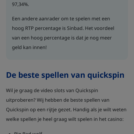
97,34%.
Een andere aanrader om te spelen met een
hoog RTP percentage is Sinbad. Het voordeel
van een hoog percentage is dat je nog meer
geld kan innen!
De beste spellen van quickspin
Wil je graag de video slots van Quickspin
uitproberen? Wij hebben de beste spellen van
Quickspin op een rijtje gezet. Handig als je wilt weten
welke spellen je heel graag wilt spelen in het casino: