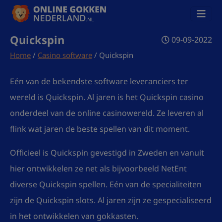
Quickspin
09-09-2022
Home
/
Casino software
/
Quickspin
Eén van de bekendste software leveranciers ter
wereld is Quickspin. Al jaren is het Quickspin casino
onderdeel van de online casinowereld. Ze leveren al
flink wat jaren de beste spellen van dit moment.
Officieel is Quickspin gevestigd in Zweden en vanuit
hier ontwikkelen ze net als bijvoorbeeld NetEnt
diverse Quickspin spellen. Eén van de specialiteiten
zijn de Quickspin slots. Al jaren zijn ze gespecialiseerd
in het ontwikkelen van gokkasten.