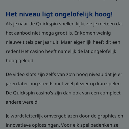
Het niveau ligt ongelofelijk hoog!
Als je naar de Quickspin spellen kijkt zie je meteen dat
het aanbod niet mega groot is. Er komen weinig
nieuwe titels per jaar uit. Maar eigenlijk heeft dit een
reden! Het casino heeft namelijk de lat ongelofelijk
hoog gelegd.
De video slots zijn zelfs van zo’n hoog niveau dat je er
jaren later nog steeds met veel plezier op kan spelen.
De Quickspin casino’s zijn dan ook van een compleet
andere wereld!
Je wordt letterlijk omvergeblazen door de graphics en
innovatieve oplossingen. Voor elk spel bedenken ze