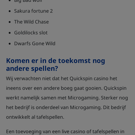
Big Bad wolf
Sakura fortune 2
The Wild Chase
Goldilocks slot
Dwarfs Gone Wild
Komen er in de toekomst nog
andere spellen?
Wij verwachten niet dat het Quickspin casino het
ineens over een andere boeg gaat gooien. Quickspin
werkt namelijk samen met Microgaming. Sterker nog
het bedrijf is onderdeel van Microgaming. Dit bedrijf
ontwikkelt al tafelspellen.
Een toevoeging van een live casino of tafelspellen in