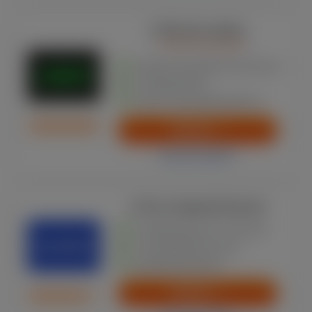
€ 40 Live casino
+ 200 Free spins
Weinig voorwaarden aan de bonus
Veel jackpotslots
Kies en mix je welkomstbonus
SPELEN
Lees de review
€ 25 no deposit bonus!
Uitbetaling binnen 15 minuten!
Voorheen Batavia casino
Nederlandse licentie
SPELEN