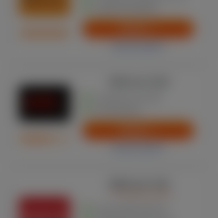
Legaal online gokken
SPELEN
Lees de review
100% tot € 250
Leuke bonus tot € 250
NL KOA licentie
SPELEN
Lees de review
100% tot € 150
+ 50 gratis spins
Nieuwe welkomstbonus!