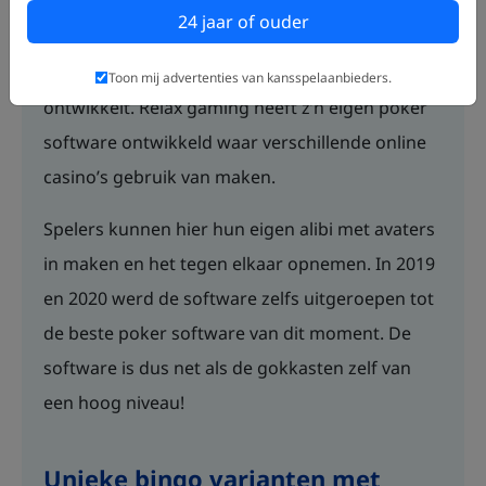
poker platform
24 jaar of ouder
De wereld van poker is natuurlijk super populair
en speciaal hiervoor wordt regelmatig software
Toon mij advertenties van kansspelaanbieders.
ontwikkelt. Relax gaming heeft z’n eigen poker
software ontwikkeld waar verschillende online
casino’s gebruik van maken.
Spelers kunnen hier hun eigen alibi met avaters
in maken en het tegen elkaar opnemen. In 2019
en 2020 werd de software zelfs uitgeroepen tot
de beste poker software van dit moment. De
software is dus net als de gokkasten zelf van
een hoog niveau!
Unieke bingo varianten met