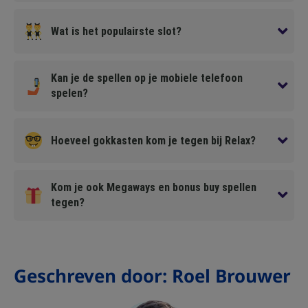
De games zijn 100% betrouwbaar. Je mag er
Wat is het populairste slot?
vanuit gaan dat je er veilig geld op kan inzetten
en proberen te winnen! Dankzij de vergunningen
Dit is al jaren Money Train. Het spel is zelfs zo
is alles officieel en volgens de regels geregeld.
Kan je de spellen op je mobiele telefoon
populair dat er recent een tweede deel is
spelen?
uitgebracht.
Uiteraard zijn alle games mobile vriendelijk
Hoeveel gokkasten kom je tegen bij Relax?
gebouwd. Relax Gaming is opgericht in de tijd dat
mobiel gaming net in opkomst was!
Inmiddels kom je ongeveer 30 gokkasten tegen.
Kom je ook Megaways en bonus buy spellen
Voor de rest regelen ze ook nog andere spellen
tegen?
zoals tafelspellen en bingo/poker rooms.
Ja Relax Gaming biedt dit allemaal aan. Een deel is
in samenwerking met Big Time Gaming en
Geschreven door: Roel Brouwer
Blueprint Gaming. In samenwerking met deze
bedrijven hebben ze Megaways en bonus buy