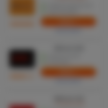
Eindelijk weer geopend voor NL
Legaal online gokken
SPELEN
Lees de review
100% tot € 250
Leuke bonus tot € 250
NL KOA licentie
SPELEN
Lees de review
100% tot € 150
+ 50 gratis spins