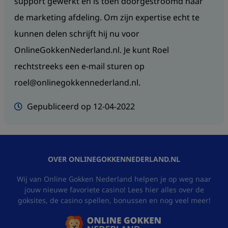
support gewerkt en is toen doorgestroomd naar
de marketing afdeling. Om zijn expertise echt te
kunnen delen schrijft hij nu voor
OnlineGokkenNederland.nl. Je kunt Roel
rechtstreeks een e-mail sturen op
roel@onlinegokkennederland.nl.
Gepubliceerd op 12-04-2022
OVER ONLINEGOKKENNEDERLAND.NL
Wij van Online Gokken Nederland helpen je op weg naar
jouw nieuwe favoriete casino! Lees hier alles over de
goksites, de casino spellen, bonussen en nog veel meer!