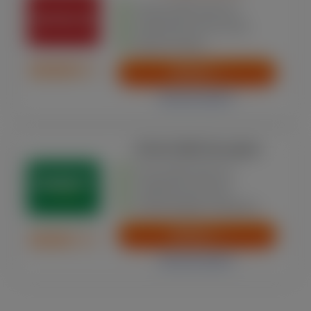
Nieuwe welkomstbonus!
Nederlandse casino licentie
Betaal met iDeal
SPELEN
Lees de review
€ 50 of 200 free spins
Kies je welkomstbonus!
Uitgebreid sportsbook
Helemaal legaal in Nederland
SPELEN
Lees de review