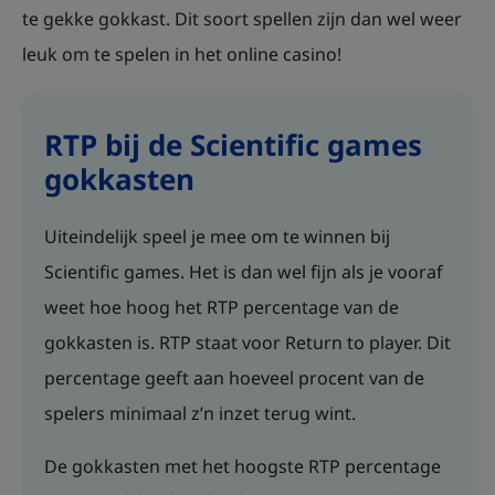
te gekke gokkast. Dit soort spellen zijn dan wel weer
leuk om te spelen in het online casino!
RTP bij de Scientific games
gokkasten
Uiteindelijk speel je mee om te winnen bij
Scientific games. Het is dan wel fijn als je vooraf
weet hoe hoog het RTP percentage van de
gokkasten is. RTP staat voor Return to player. Dit
percentage geeft aan hoeveel procent van de
spelers minimaal z’n inzet terug wint.
De gokkasten met het hoogste RTP percentage