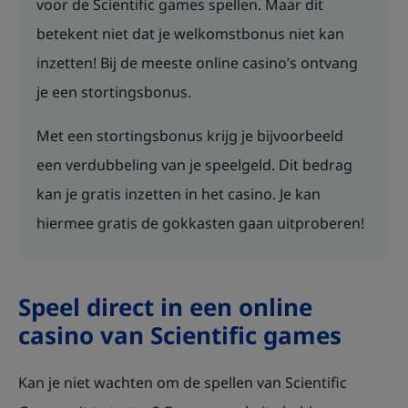
voor de Scientific games spellen. Maar dit
betekent niet dat je welkomstbonus niet kan
inzetten! Bij de meeste online casino’s ontvang
je een stortingsbonus.
Met een stortingsbonus krijg je bijvoorbeeld
een verdubbeling van je speelgeld. Dit bedrag
kan je gratis inzetten in het casino. Je kan
hiermee gratis de gokkasten gaan uitproberen!
Speel direct in een online
casino van Scientific games
Kan je niet wachten om de spellen van Scientific