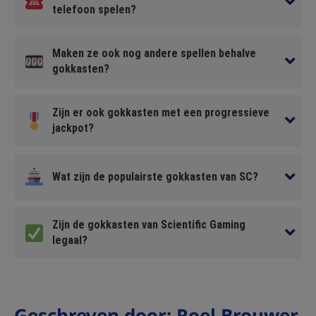
telefoon spelen?
Ja de meeste gokkasten zijn gemaakt in HTML 5.
Maken ze ook nog andere spellen behalve
Je kan deze direct in je internet browser laden en
gokkasten?
dus op je mobiele telefoon spelen. Je hoeft er dus
Op dit moment maken ze echt nog alleen
geen app of software voor te downloaden.
Zijn er ook gokkasten met een progressieve
gokkasten, maar dit kan natuurlijk nog gaan
jackpot?
veranderen. Wie weet dat ze in de toekomst ook
Helaas zijn wij die nog niet tegengekomen. Het
nog wel een live casino vanuit bijvoorbeeld Las
Wat zijn de populairste gokkasten van SC?
zijn vooral slots met standaard prijzen. Dit
Vegas gaan runnen.
betekent trouwens niet dat je geen grote prijzen
Er zijn meerdere gokkasten vrij populair van
kan winnen. Er zijn meerdere prijzen te pakken
Zijn de gokkasten van Scientific Gaming
Scientific. We zien bijvoorbeeld dat de film titels
legaal?
op de standaard slots van SG.
zoals Titantic en Wonderwoman goed scoren.
Ja onze ervaring is dat ze gewoon hun licenties op
Maar ook Ragging Rhino en Zeus scoren heel
orde hebben. Je kan dus legaal gokken op de
goed bij het grote publiek.
Geschreven door: Roel Brouwer
gokkasten van dit bedrijf. Je hoeft dus niet bang