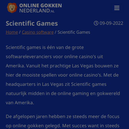
Scientific Games
09-09-2022
Home
/
Casino software
/
Scientific Games
Scientific games is één van de grote
softwareleveranciers voor online casino’s uit
Amerika. Vanuit het prachtige Las Vegas bouwen ze
hier de mooiste spellen voor online casino’s. Met de
headquarters in Las Vegas zit Scientific games
natuurlijk midden in de online gaming en gokwereld
van Amerika.
De afgelopen jaren hebben ze steeds meer de focus
op online gokken gelegd. Met succes want in steeds