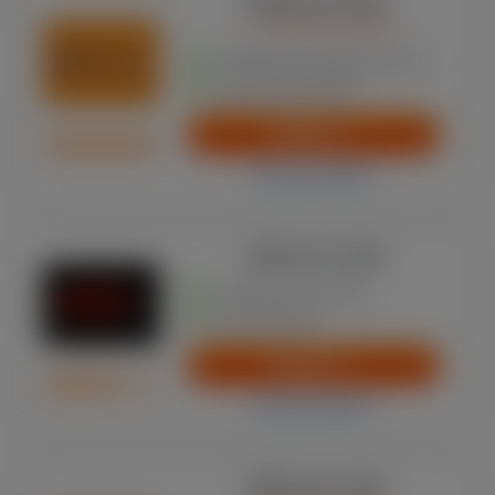
100% tot € 200
+ 1.400 free spins
Eindelijk weer geopend voor NL
Legaal online gokken
SPELEN
Lees de review
100% tot € 250
Leuke bonus tot € 250
NL KOA licentie
SPELEN
Lees de review
100% tot € 150