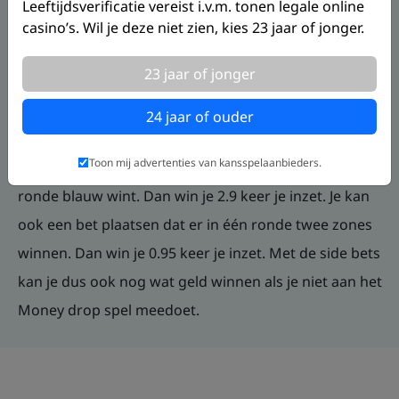
Leeftijdsverificatie vereist i.v.m. tonen legale online
bets te plaatsen zijn als je het kaartspel speelt. De side
casino’s. Wil je deze niet zien, kies 23 jaar of jonger.
bets zijn vooral bedoelt voor spelers die niet meedoen
aan de bonusronde. Ze hebben geen geld ingezet op
23 jaar of jonger
Card Clash, maar ze kunnen eventueel wel nog een
24 jaar of ouder
side bet plaatsen.
Toon mij advertenties van kansspelaanbieders.
Je kan een side bet plaatsen dat bijvoorbeeld deze
ronde blauw wint. Dan win je 2.9 keer je inzet. Je kan
ook een bet plaatsen dat er in één ronde twee zones
winnen. Dan win je 0.95 keer je inzet. Met de side bets
kan je dus ook nog wat geld winnen als je niet aan het
Money drop spel meedoet.