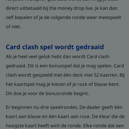
direct uitbetaald bij the money drop live. Je kan dan
zelf bepalen of je de volgende ronde weer meespeelt
of niet.
Card clash spel wordt gedraaid
Als je heel veel geluk hebt dan wordt Card clash
gedraaid. Dit is een bonusspel dat je mag spelen. Card
clash wordt gespeeld met één deck met 52 kaarten. Bij
het kaartspel mag je kiezen of je roze of blauw bent.
Dit doe je voor de bonusronde begint.
Er beginnen nu drie speelrondes. De dealer geeft één
kaart aan blauw en één kaart aan roze. De kleur die de
hoogste kaart heeft wint de ronde. Elke ronde dat een