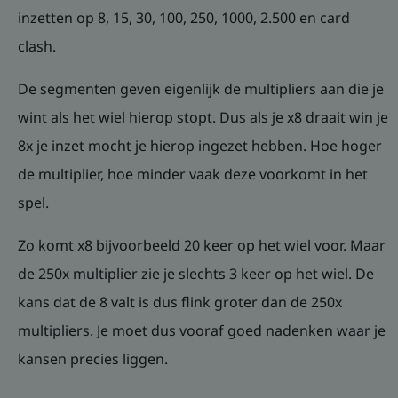
inzetten op 8, 15, 30, 100, 250, 1000, 2.500 en card
clash.
De segmenten geven eigenlijk de multipliers aan die je
wint als het wiel hierop stopt. Dus als je x8 draait win je
8x je inzet mocht je hierop ingezet hebben. Hoe hoger
de multiplier, hoe minder vaak deze voorkomt in het
spel.
Zo komt x8 bijvoorbeeld 20 keer op het wiel voor. Maar
de 250x multiplier zie je slechts 3 keer op het wiel. De
kans dat de 8 valt is dus flink groter dan de 250x
multipliers. Je moet dus vooraf goed nadenken waar je
kansen precies liggen.