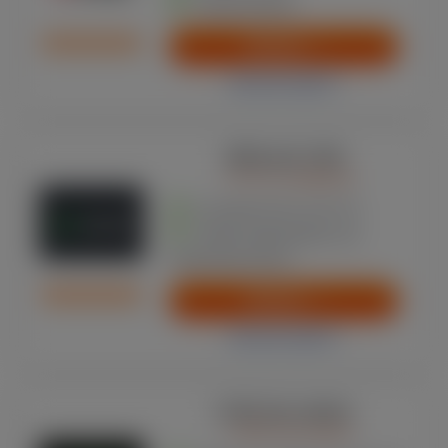
Vergunning KSA
SPELEN
Lees de review
50% tot € 100
+ €10 no deposit
No deposit bonus van € 10!
Veilig en legaal gokken met
Nederlandse licentie
SPELEN
Lees de review
€ 40 Live casino
+ 200 Free spins