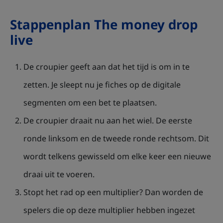
Stappenplan The money drop
live
De croupier geeft aan dat het tijd is om in te
zetten. Je sleept nu je fiches op de digitale
segmenten om een bet te plaatsen.
De croupier draait nu aan het wiel. De eerste
ronde linksom en de tweede ronde rechtsom. Dit
wordt telkens gewisseld om elke keer een nieuwe
draai uit te voeren.
Stopt het rad op een multiplier? Dan worden de
spelers die op deze multiplier hebben ingezet