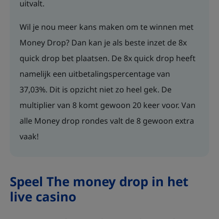
uitvalt.
Wil je nou meer kans maken om te winnen met
Money Drop? Dan kan je als beste inzet de 8x
quick drop bet plaatsen. De 8x quick drop heeft
namelijk een uitbetalingspercentage van
37,03%. Dit is opzicht niet zo heel gek. De
multiplier van 8 komt gewoon 20 keer voor. Van
alle Money drop rondes valt de 8 gewoon extra
vaak!
Speel The money drop in het
live casino