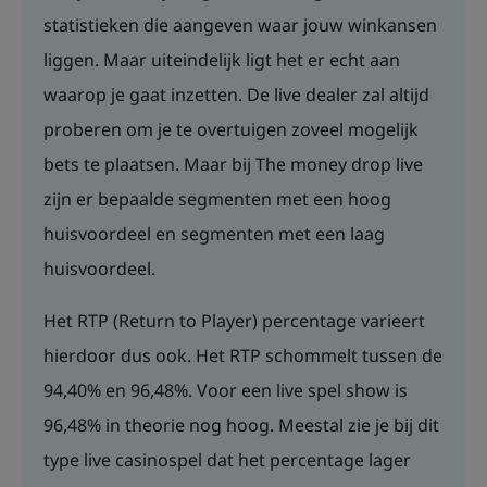
statistieken die aangeven waar jouw winkansen
liggen. Maar uiteindelijk ligt het er echt aan
waarop je gaat inzetten. De live dealer zal altijd
proberen om je te overtuigen zoveel mogelijk
bets te plaatsen. Maar bij The money drop live
zijn er bepaalde segmenten met een hoog
huisvoordeel en segmenten met een laag
huisvoordeel.
Het RTP (Return to Player) percentage varieert
hierdoor dus ook. Het RTP schommelt tussen de
94,40% en 96,48%. Voor een live spel show is
96,48% in theorie nog hoog. Meestal zie je bij dit
type live casinospel dat het percentage lager