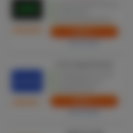
Weinig voorwaarden aan de bonus
Veel jackpotslots
Kies en mix je welkomstbonus
SPELEN
Lees de review
€ 25 no deposit bonus!
Uitbetaling binnen 15 minuten!
Voorheen Batavia casino
Nederlandse licentie
SPELEN
Lees de review