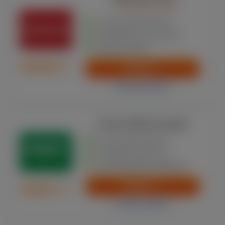
+ 50 gratis spins
Nieuwe welkomstbonus!
Nederlandse casino licentie
Betaal met iDeal
SPELEN
Lees de review
€ 50 of 200 free spins
Kies je welkomstbonus!
Uitgebreid sportsbook
Helemaal legaal in Nederland
SPELEN
Lees de review