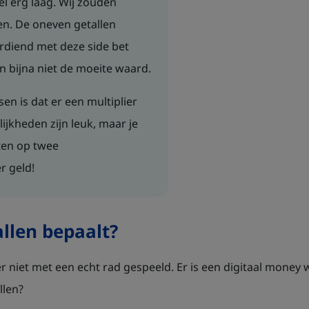
el erg laag. Wij zouden
sen. De oneven getallen
erdiend met deze side bet
jn bijna niet de moeite waard.
en is dat er een multiplier
ijkheden zijn leuk, maar je
tten op twee
r geld!
llen bepaalt?
er niet met een echt rad gespeeld. Er is een digitaal mone
llen?