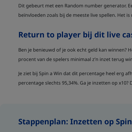
Dit gebeurt met een Random number generator. Een R
beïnvloeden zoals bij de meeste live spellen. Het is
Return to player bij dit live c
Ben je benieuwd of je ook echt geld kan winnen? He
procent van de spelers minimaal z’n inzet terug win
Je ziet bij Spin a Win dat dit percentage heel erg a
percentage slechts 95,34%. Ga je inzetten op x10? 
Stappenplan: Inzetten op Spin