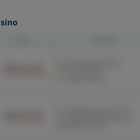
asino
Bonus
Kenmerken
Kies je welkomstbonus
100% tot € 250
Leuke VIP Club
+ of 100 gratis spins
Vergunning KSA
No deposit bonus van € 10!
50% tot € 100
Veilig en legaal gokken met
+ €10 no deposit
Nederlandse licentie