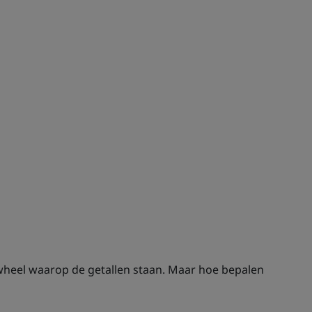
y wheel waarop de getallen staan. Maar hoe bepalen