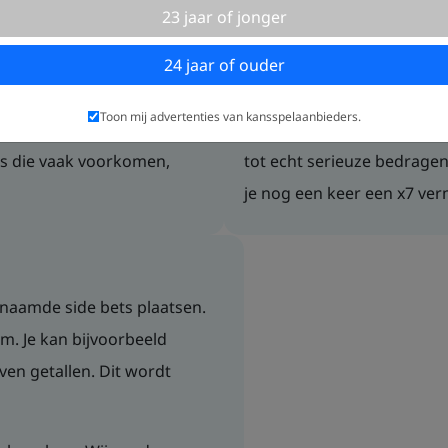
23 jaar of jonger
. Als je dus € 10 inzet win
je ook nog extra multipliers
t!
gratis extra spin.
24 jaar of ouder
at vakjes op het wiel te
Je inzet blijft gewoon staan
Toon mij advertenties van kansspelaanbieders.
leurrijke rad vooral te
wint nog een extra multipli
ers die vaak voorkomen,
tot echt serieuze bedrage
je nog een keer een x7 ver
naamde side bets plaatsen.
m. Je kan bijvoorbeeld
ven getallen. Dit wordt