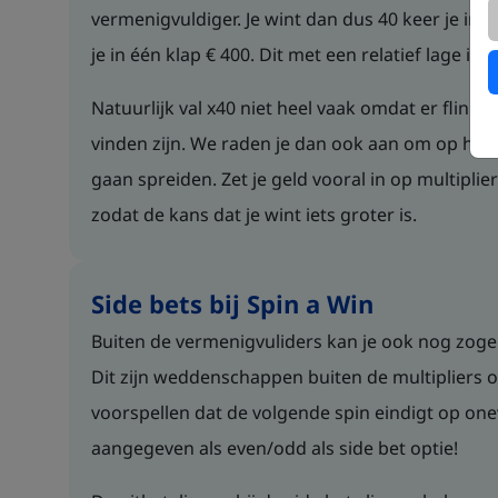
vermenigvuldiger. Je wint dan dus 40 keer je inzet
je in één klap € 400. Dit met een relatief lage inze
Natuurlijk val x40 niet heel vaak omdat er flink w
vinden zijn. We raden je dan ook aan om op het k
gaan spreiden. Zet je geld vooral in op multipli
zodat de kans dat je wint iets groter is.
Side bets bij Spin a Win
Buiten de vermenigvuliders kan je ook nog zoge
Dit zijn weddenschappen buiten de multipliers o
voorspellen dat de volgende spin eindigt op one
aangegeven als even/odd als side bet optie!