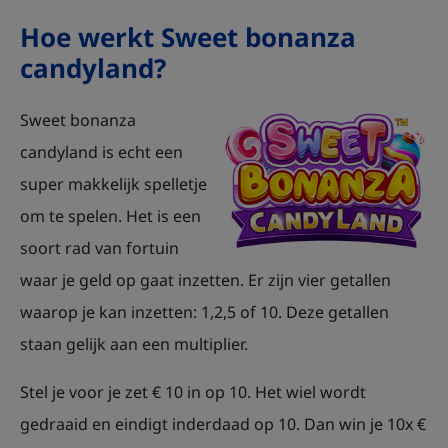
Hoe werkt Sweet bonanza
candyland?
Sweet bonanza
candyland is echt een
super makkelijk spelletje
om te spelen. Het is een
soort rad van fortuin
waar je geld op gaat inzetten. Er zijn vier getallen
waarop je kan inzetten: 1,2,5 of 10. Deze getallen
staan gelijk aan een multiplier.
Stel je voor je zet € 10 in op 10. Het wiel wordt
gedraaid en eindigt inderdaad op 10. Dan win je 10x €