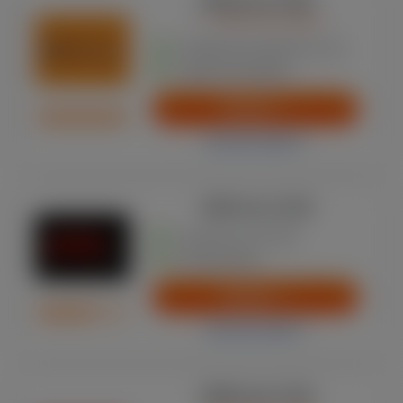
100% tot € 200
+ 1.400 free spins
Eindelijk weer geopend voor NL
Legaal online gokken
SPELEN
Lees de review
100% tot € 250
Leuke bonus tot € 250
NL KOA licentie
SPELEN
Lees de review
100% tot € 150