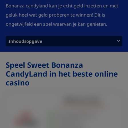
Bonanza candyland kan je echt geld inzetten en met
geluk heel wat geld proberen te winnen! Dit is
ongetwijfeld een spel waarvan je kan genieten.
Inhoudsopgave
Speel Sweet Bonanza CandyLand in het beste online
casino
Hoe werkt Sweet bonanza candyland?
Speel Sweet Bonanza
Bonus features bij Sweet bonanza candyland
CandyLand in het beste online
Stappenplan: Sweet bonanza candyland spelen
casino
Huisvoordeel bij Sweet bonanza candyland
Minimale en maximale inzet bij Sweet bonanza
candyland
100% tot € 250
Speel Sweet bonanza candyland
+ of 100 gratis spins
Veelgestelde vragen over Sweet bonanza candyland
Kies je welkomstbonus
Leuke VIP Club