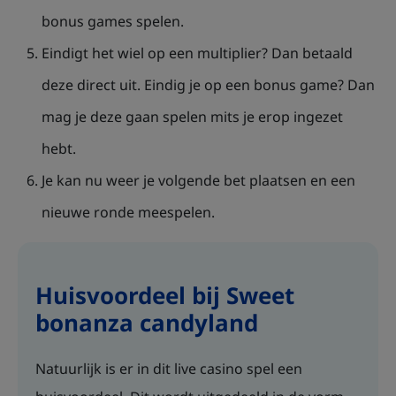
bonus games spelen.
Eindigt het wiel op een multiplier? Dan betaald
deze direct uit. Eindig je op een bonus game? Dan
mag je deze gaan spelen mits je erop ingezet
hebt.
Je kan nu weer je volgende bet plaatsen en een
nieuwe ronde meespelen.
Huisvoordeel bij Sweet
bonanza candyland
Natuurlijk is er in dit live casino spel een