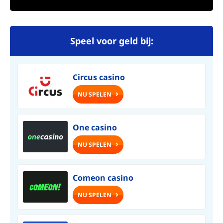
Speel voor geld bij:
Circus casino
NU SPELEN
One casino
NU SPELEN
Comeon casino
NU SPELEN