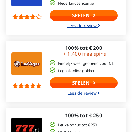
Nederlandse licentie
SPELEN
Lees de review
100% tot € 200
+ 1.400 free spins
Eindelijk weer geopend voor NL
Legaal online gokken
SPELEN
Lees de review
100% tot € 250
Leuke bonus tot € 250