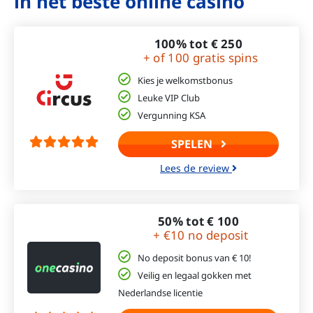
in het beste online casino
100% tot € 250
+ of 100 gratis spins
Kies je welkomstbonus
Leuke VIP Club
Vergunning KSA
SPELEN
Lees de review
50% tot € 100
+ €10 no deposit
No deposit bonus van € 10!
Veilig en legaal gokken met
Nederlandse licentie