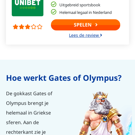
Uitgebreid sportsbook
Helemaal legaal in Nederland
SPELEN
Lees de review
Hoe werkt Gates of Olympus?
De gokkast Gates of
Olympus brengt je
helemaal in Griekse
sferen. Aan de
rechterkant zie je