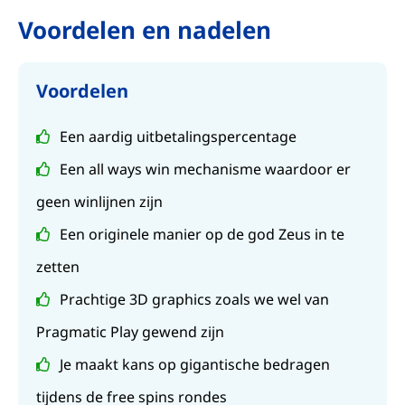
Voordelen en nadelen
Voordelen
Een aardig uitbetalingspercentage
Een all ways win mechanisme waardoor er
geen winlijnen zijn
Een originele manier op de god Zeus in te
zetten
Prachtige 3D graphics zoals we wel van
Pragmatic Play gewend zijn
Je maakt kans op gigantische bedragen
tijdens de free spins rondes