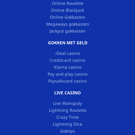
Online Roulette
Online Blackjack
Online Gokkasten
Megaways gokkasten
Jackpot gokkasten
GOKKEN MET GELD
iDeal casino
Creditcard casino
Klarna casino
Pay and play casino
Paysafecard casino
LIVE CASINO
Live Monopoly
Lightning Roulette
Crazy Time
Lightning Dice
Goktips