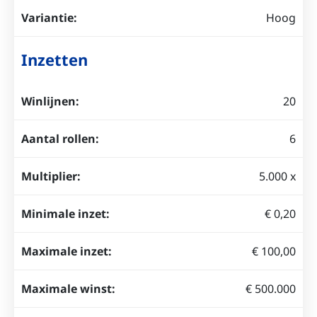
Variantie:
Hoog
Inzetten
Winlijnen:
20
Aantal rollen:
6
Multiplier:
5.000 x
Minimale inzet:
€ 0,20
Maximale inzet:
€ 100,00
Maximale winst:
€ 500.000