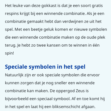
Het leuke van deze gokkast is dat je een soort gratis
respins krijgt bij een winnende combinatie. Als je een
combinatie gemaakt hebt dan verdwijnen ze uit het
spel. Met een beetje geluk komen er nieuwe symbolen
die een winnende combinatie maken op de oude plek
terug. Je hebt zo twee kansen om te winnen in één
spin!
Speciale symbolen in het spel
Natuurlijk zijn er ook speciale symbolen die ervoor
kunnen zorgen dat je nog sneller een winnende
combinatie kan maken. De oppergod Zeus is
bijvoorbeeld een speciaal symbool. Af en toe komt hij
in het spel en laat hij een bliksemschicht afgaan.