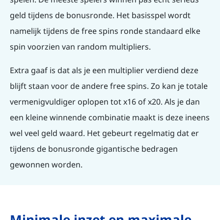
geld tijdens de bonusronde. Het basisspel wordt
namelijk tijdens de free spins ronde standaard elke
spin voorzien van random multipliers.
Extra gaaf is dat als je een multiplier verdiend deze
blijft staan voor de andere free spins. Zo kan je totale
vermenigvuldiger oplopen tot x16 of x20. Als je dan
een kleine winnende combinatie maakt is deze ineens
wel veel geld waard. Het gebeurt regelmatig dat er
tijdens de bonusronde gigantische bedragen
gewonnen worden.
Minimale inzet en maximale