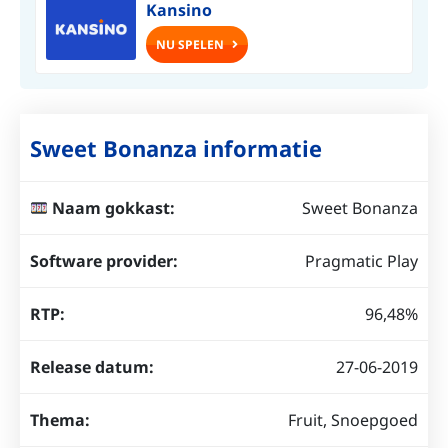
Kansino
NU SPELEN
Sweet Bonanza informatie
Naam gokkast:
Sweet Bonanza
Software provider:
Pragmatic Play
RTP:
96,48%
Release datum:
27-06-2019
Thema:
Fruit, Snoepgoed