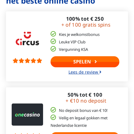
het beste online casino
100% tot € 250
+ of 100 gratis spins
Kies je welkomstbonus
Leuke VIP Club
Vergunning KSA
SPELEN
Lees de review
50% tot € 100
+ €10 no deposit
No deposit bonus van € 10!
Veilig en legaal gokken met
Nederlandse licentie