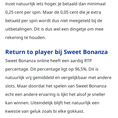
inzet natuurlijk iets hoger. Je betaald dan minimaal
0,25 cent per spin. Maar de 0,05 cent die je extra
betaald per spin wordt dus niet meegeteld bij de
uitbetalingen. Dit is dus wel een dingetje om mee
rekening te houden.
Return to player bij Sweet Bonanza
Sweet Bonanza online heeft een aardig RTP
percentage. Dit percentage ligt op 96,5%. Dit is
natuurlijk vrij gemiddeld en vergelijkbaar met andere
slots. Maar doordat het spelen van Sweet Bonanza
echt een andere ervaring is lijkt het alsof je sneller
kan winnen. Uiteindelijk blijft het natuurlijk een
kwestie van geluk zoals bi elke gokkast.