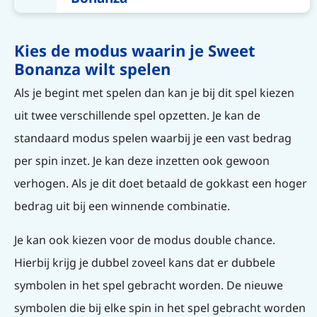
kiezen uit twee verschillende spel opzetten. Je kan
de standaard modus spelen waarbij je een vast
De opzet van de Sweet Bonanza gokkast is dus al
bedrag per spin inzet. Je kan deze inzetten ook
Kies de modus waarin je Sweet
heel bijzonder. Maar natuurlijk komen er ook nog
Bonanza wilt spelen
gewoon verhogen. Als je dit doet betaald de
bonus features in het spel voor. Wild symbolen zijn
gokkast een hoger bedrag uit bij een winnende
Als je begint met spelen dan kan je bij dit spel kiezen
er niet want die heb je niet nodig bij deze opzet.
combinatie.
uit twee verschillende spel opzetten. Je kan de
Maar er zijn wel scatter symbolen. Het scatter
standaard modus spelen waarbij je een vast bedrag
Je kan ook kiezen voor de modus double chance.
symbool bestaat uit lolly’s.
per spin inzet. Je kan deze inzetten ook gewoon
Hierbij krijg je dubbel zoveel kans dat er dubbele
verhogen. Als je dit doet betaald de gokkast een hoger
Als je vier lolly’s of meer draait dan activeer je het
symbolen in het spel gebracht worden. De nieuwe
bedrag uit bij een winnende combinatie.
bonusspel. Als je met de double chance modus
symbolen die bij elke spin in het spel gebracht
speelt dan kom je veel vaker scattered symbolen
Je kan ook kiezen voor de modus double chance.
worden komen nu nog vaker voor. Maar deze
tegen. Je maakt dan ook dubbel zoveel kans om
Hierbij krijg je dubbel zoveel kans dat er dubbele
modus komt wel tegen een prijs. Je moet namelijk
het bonusspel te spelen.
symbolen in het spel gebracht worden. De nieuwe
hoger inzetten, maar de winnende combinaties
symbolen die bij elke spin in het spel gebracht worden
betalen niet meer geld uit.
Het bonusspel is eigenlijk de free spins modus. Je