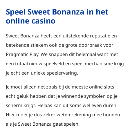
Speel Sweet Bonanza in het
online casino
Sweet Bonanza heeft een uitstekende reputatie en
betekende stiekem ook de grote doorbraak voor
Pragmatic Play. We snappen dit helemaal want met
een totaal nieuw speelveld en speel mechanisme krijg
je echt een unieke speelervaring.
Je moet alleen net zoals bij de meeste online slots
echt geluk hebben dat je winnende symbolen op je
scherm krijgt. Helaas kan dit soms wel even duren.
Hier moet je dus zeker weten rekening mee houden
als je Sweet Bonanza gaat spelen.