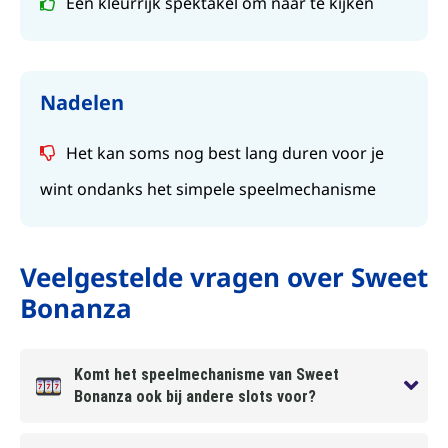
Een kleurrijk spektakel om naar te kijken
Nadelen
Het kan soms nog best lang duren voor je
wint ondanks het simpele speelmechanisme
Veelgestelde vragen over Sweet
Bonanza
Komt het speelmechanisme van Sweet
Bonanza ook bij andere slots voor?
Ja inmiddels heeft Pragmatic Play dit systeem