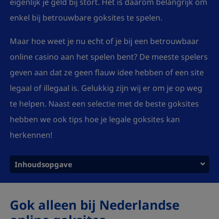
eigenlijk je geld bij stort. Het is daarom belangrijk om
enkel bij betrouwbare goksites te spelen.
Maar hoe weet je nu echt of je bij een betrouwbaar
online casino aan het spelen bent? De meeste spelers
geven aan dat ze geen flauw idee hebben of een site
legaal of illegaal is. Gelukkig zijn wij er om je op weg
te helpen. Naast een selectie met de beste goksites
hebben we ook tips hoe je legale goksites kan
herkennen!
Inhoudsopgave
Gok alleen bij Nederlandse online goksites
Hoe herken je legale Nederlandse goksites?
Gok alleen bij Nederlandse
Veilige goksites hebben een uitgebreid
registratiesysteem