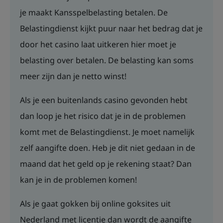
je maakt Kansspelbelasting betalen. De
Belastingdienst kijkt puur naar het bedrag dat je
door het casino laat uitkeren hier moet je
belasting over betalen. De belasting kan soms
meer zijn dan je netto winst!
Als je een buitenlands casino gevonden hebt
dan loop je het risico dat je in de problemen
komt met de Belastingdienst. Je moet namelijk
zelf aangifte doen. Heb je dit niet gedaan in de
maand dat het geld op je rekening staat? Dan
kan je in de problemen komen!
Als je gaat gokken bij online goksites uit
Nederland met licentie dan wordt de aangifte