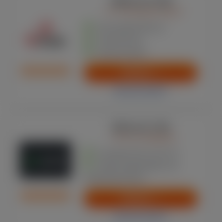
100% tot € 250
+ of 100 gratis spins
Kies je welkomstbonus
Leuke VIP Club
Vergunning KSA
SPELEN
Lees de review
50% tot € 100
+ €10 no deposit
No deposit bonus van € 10!
Veilig en legaal gokken met
Nederlandse licentie
SPELEN
Lees de review