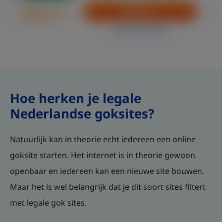
SPELEN
Lees de review
Hoe herken je legale
Nederlandse goksites?
Natuurlijk kan in theorie echt iedereen een online
goksite starten. Het internet is in theorie gewoon
openbaar en iedereen kan een nieuwe site bouwen.
Maar het is wel belangrijk dat je dit soort sites filtert
met legale gok sites.