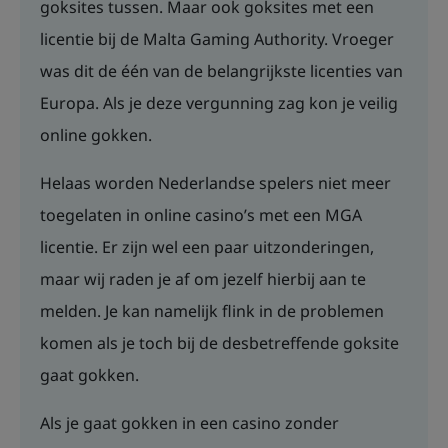
goksites tussen. Maar ook goksites met een
licentie bij de Malta Gaming Authority. Vroeger
was dit de één van de belangrijkste licenties van
Europa. Als je deze vergunning zag kon je veilig
online gokken.
Helaas worden Nederlandse spelers niet meer
toegelaten in online casino’s met een MGA
licentie. Er zijn wel een paar uitzonderingen,
maar wij raden je af om jezelf hierbij aan te
melden. Je kan namelijk flink in de problemen
komen als je toch bij de desbetreffende goksite
gaat gokken.
Als je gaat gokken in een casino zonder