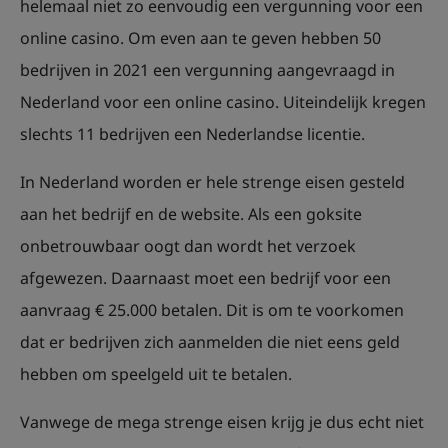
helemaal niet zo eenvoudig een vergunning voor een
online casino. Om even aan te geven hebben 50
bedrijven in 2021 een vergunning aangevraagd in
Nederland voor een online casino. Uiteindelijk kregen
slechts 11 bedrijven een Nederlandse licentie.
In Nederland worden er hele strenge eisen gesteld
aan het bedrijf en de website. Als een goksite
onbetrouwbaar oogt dan wordt het verzoek
afgewezen. Daarnaast moet een bedrijf voor een
aanvraag € 25.000 betalen. Dit is om te voorkomen
dat er bedrijven zich aanmelden die niet eens geld
hebben om speelgeld uit te betalen.
Vanwege de mega strenge eisen krijg je dus echt niet