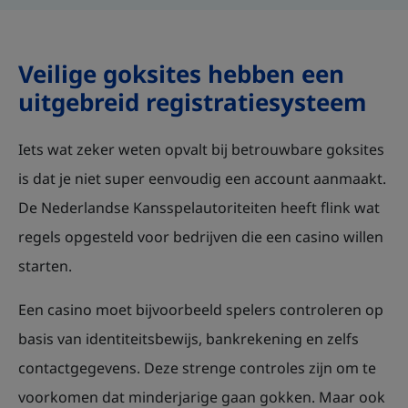
Veilige goksites hebben een
uitgebreid registratiesysteem
Iets wat zeker weten opvalt bij betrouwbare goksites
is dat je niet super eenvoudig een account aanmaakt.
De Nederlandse Kansspelautoriteiten heeft flink wat
regels opgesteld voor bedrijven die een casino willen
starten.
Een casino moet bijvoorbeeld spelers controleren op
basis van identiteitsbewijs, bankrekening en zelfs
contactgegevens. Deze strenge controles zijn om te
voorkomen dat minderjarige gaan gokken. Maar ook