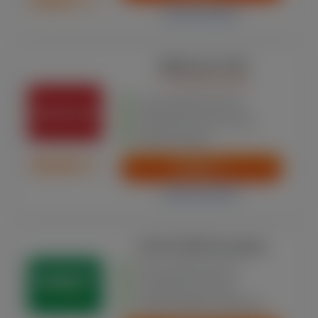
Lees de review
100% tot € 150
+ 50 gratis spins
Nieuwe welkomstbonus!
Nederlandse casino licentie
Betaal met iDeal
SPELEN
Lees de review
€ 50 of 200 free spins
Kies je welkomstbonus!
Uitgebreid sportsbook
Helemaal legaal in Nederland