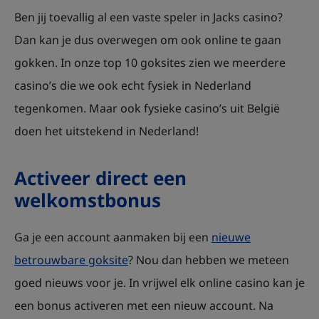
Ben jij toevallig al een vaste speler in Jacks casino?
Dan kan je dus overwegen om ook online te gaan
gokken. In onze top 10 goksites zien we meerdere
casino’s die we ook echt fysiek in Nederland
tegenkomen. Maar ook fysieke casino’s uit België
doen het uitstekend in Nederland!
Activeer direct een
welkomstbonus
Ga je een account aanmaken bij een
nieuwe
betrouwbare goksite
? Nou dan hebben we meteen
goed nieuws voor je. In vrijwel elk online casino kan je
een bonus activeren met een nieuw account. Na