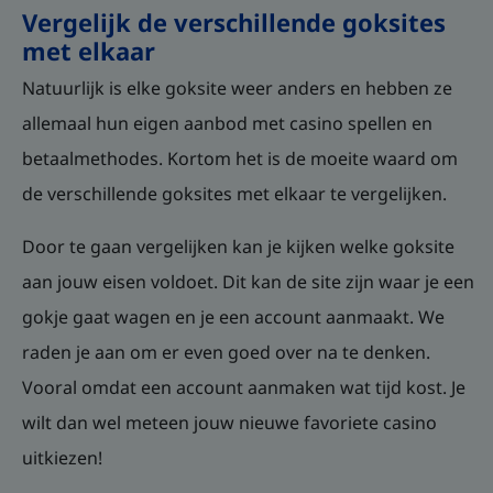
Vergelijk de verschillende goksites
met elkaar
Natuurlijk is elke goksite weer anders en hebben ze
allemaal hun eigen aanbod met casino spellen en
betaalmethodes. Kortom het is de moeite waard om
de verschillende goksites met elkaar te vergelijken.
Door te gaan vergelijken kan je kijken welke goksite
aan jouw eisen voldoet. Dit kan de site zijn waar je een
gokje gaat wagen en je een account aanmaakt. We
raden je aan om er even goed over na te denken.
Vooral omdat een account aanmaken wat tijd kost. Je
wilt dan wel meteen jouw nieuwe favoriete casino
uitkiezen!