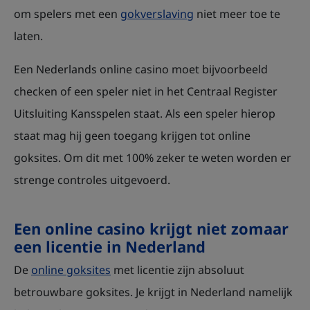
om spelers met een
gokverslaving
niet meer toe te
laten.
Een Nederlands online casino moet bijvoorbeeld
checken of een speler niet in het Centraal Register
Uitsluiting Kansspelen staat. Als een speler hierop
staat mag hij geen toegang krijgen tot online
goksites. Om dit met 100% zeker te weten worden er
strenge controles uitgevoerd.
Een online casino krijgt niet zomaar
een licentie in Nederland
De
online goksites
met licentie zijn absoluut
betrouwbare goksites. Je krijgt in Nederland namelijk