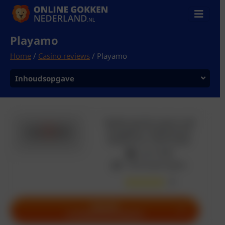
Playamo
Home
/
Casino reviews
/
Playamo
Inhoudsopgave
Simpele maar duidelijke website
Licentie
Een enorm spelaanbod
Spelen bij dit casino niet
Geweldige bonussen
mogelijk in Nederland.
Review ter informatie.
Storting- en opnamemethodes
tot € 300
Hoe speel ik bij Playamo Casino?
150 Gratis Spins
De voors en tegens
Conclusie
8
Playamo Casino Veelgestelde Vragen
KIES EEN
ALTERNATIEVE GOKSITE