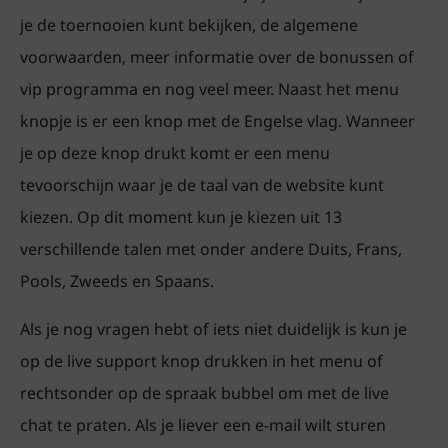
je de toernooien kunt bekijken, de algemene
voorwaarden, meer informatie over de bonussen of
vip programma en nog veel meer. Naast het menu
knopje is er een knop met de Engelse vlag. Wanneer
je op deze knop drukt komt er een menu
tevoorschijn waar je de taal van de website kunt
kiezen. Op dit moment kun je kiezen uit 13
verschillende talen met onder andere Duits, Frans,
Pools, Zweeds en Spaans.
Als je nog vragen hebt of iets niet duidelijk is kun je
op de live support knop drukken in het menu of
rechtsonder op de spraak bubbel om met de live
chat te praten. Als je liever een e-mail wilt sturen