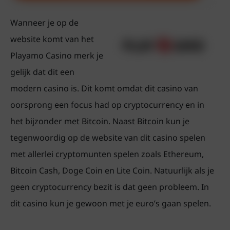
Wanneer je op de
website komt van het
Playamo Casino merk je
gelijk dat dit een
modern casino is. Dit komt omdat dit casino van
oorsprong een focus had op cryptocurrency en in
het bijzonder met Bitcoin. Naast Bitcoin kun je
tegenwoordig op de website van dit casino spelen
met allerlei cryptomunten spelen zoals Ethereum,
Bitcoin Cash, Doge Coin en Lite Coin. Natuurlijk als je
geen cryptocurrency bezit is dat geen probleem. In
dit casino kun je gewoon met je euro’s gaan spelen.