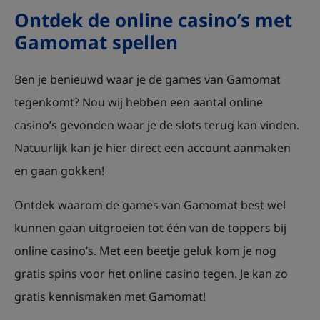
Ontdek de online casino’s met
Gamomat spellen
Ben je benieuwd waar je de games van Gamomat
tegenkomt? Nou wij hebben een aantal online
casino’s gevonden waar je de slots terug kan vinden.
Natuurlijk kan je hier direct een account aanmaken
en gaan gokken!
Ontdek waarom de games van Gamomat best wel
kunnen gaan uitgroeien tot één van de toppers bij
online casino’s. Met een beetje geluk kom je nog
gratis spins voor het online casino tegen. Je kan zo
gratis kennismaken met Gamomat!