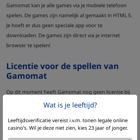
Gamomat kan je alle games via je mobiele telefoon
spelen. De games zijn namelijk al gemaakt in HTML 5.
Je hoeft er dus geen speciale app voor te
downloaden. De games zijn direct via je internet
browser te spelen!
Licentie voor de spellen van
Gamomat
Op dit moment heeft Gamomat nog geen licentie bij
de Malta gaming authority of de Isle of man
Wat is je leeftijd?
gambling commission. Maar ze brengen hun spellen
Leeftijdsverificatie vereist i.v.m. tonen legale online
eigenlijk uit via andere ontwikkelaars. Hierdoor is er
casino’s. Wil je deze niet zien, kies 23 jaar of jonger.
ook geen licentie nodig. Vanuit Duitsland is het ook