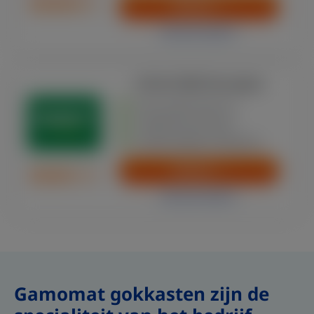
SPELEN
Lees de review
€ 50 of 200 free spins
Kies je welkomstbonus!
Uitgebreid sportsbook
Helemaal legaal in Nederland
SPELEN
Lees de review
Gamomat gokkasten zijn de