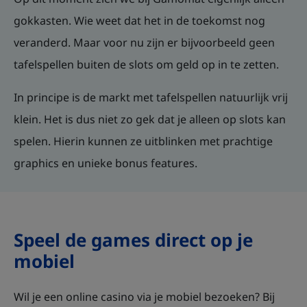
gokkasten. Wie weet dat het in de toekomst nog
veranderd. Maar voor nu zijn er bijvoorbeeld geen
tafelspellen buiten de slots om geld op in te zetten.
In principe is de markt met tafelspellen natuurlijk vrij
klein. Het is dus niet zo gek dat je alleen op slots kan
spelen. Hierin kunnen ze uitblinken met prachtige
graphics en unieke bonus features.
Speel de games direct op je
mobiel
Wil je een online casino via je mobiel bezoeken? Bij