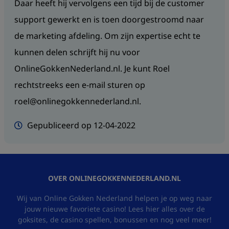
Daar heeft hij vervolgens een tijd bij de customer
support gewerkt en is toen doorgestroomd naar
de marketing afdeling. Om zijn expertise echt te
kunnen delen schrijft hij nu voor
OnlineGokkenNederland.nl. Je kunt Roel
rechtstreeks een e-mail sturen op
roel@onlinegokkennederland.nl.
Gepubliceerd op 12-04-2022
OVER ONLINEGOKKENNEDERLAND.NL
Wij van Online Gokken Nederland helpen je op weg naar
jouw nieuwe favoriete casino! Lees hier alles over de
goksites, de casino spellen, bonussen en nog veel meer!