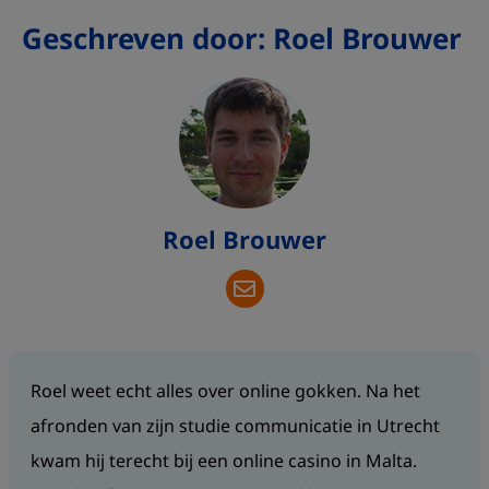
Dit kan natuurlijk wel nog gaan veranderen. Ze
zo elke keer leuk om te ontdekken en te spelen.
extra leuk om te ontdekken!
Geschreven door: Roel Brouwer
hebben een aardig portfolio opgebouwd zowel
Liefhebbers van elk type slot kan genieten van
offline als online. De games worden nu nog
Gamomat. Vaak hebben de spellen ook nog een
uitgebracht via andere bedrijven. Hopelijk krijgen
boodschap. Dit maakt het extra leuk om ze te
ze in de toekomst wel een eigen licentie. Ze zijn
spelen!
dan niet meer afhankelijk van anderen. Dit maakt
het makkelijker om games uit te brengen! We
Roel Brouwer
hopen dan elk jaar extra releases van Gamomat
tegen te komen. Stiekem kunnen we niet
wachten tot het moment daar is!
Roel weet echt alles over online gokken. Na het
afronden van zijn studie communicatie in Utrecht
kwam hij terecht bij een online casino in Malta.