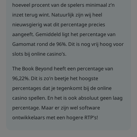
hoeveel procent van de spelers minimaal z’n
inzet terug wint. Natuurlijk zijn wij heel
nieuwsgierig wat dit percentage precies
aangeeft. Gemiddeld ligt het percentage van
Gamomat rond de 96%. Dit is nog vrij hoog voor
slots bij online casino’s.
The Book Beyond heeft een percentage van
96,22%. Dit is zo’n beetje het hoogste
percentages dat je tegenkomt bij de online
casino spellen. En het is ook absoluut geen laag
percentage. Maar er zijn wel software
ontwikkelaars met een hogere RTP’s!