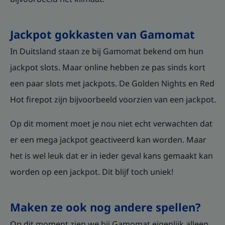
Jackpot gokkasten van Gamomat
In Duitsland staan ze bij Gamomat bekend om hun
jackpot slots. Maar online hebben ze pas sinds kort
een paar slots met jackpots. De Golden Nights en Red
Hot firepot zijn bijvoorbeeld voorzien van een jackpot.
Op dit moment moet je nou niet echt verwachten dat
er een mega jackpot geactiveerd kan worden. Maar
het is wel leuk dat er in ieder geval kans gemaakt kan
worden op een jackpot. Dit blijf toch uniek!
Maken ze ook nog andere spellen?
Op dit moment zien we bij Gamomat eigenlijk alleen