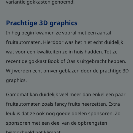
variantie gokkasten genoemd!
Prachtige 3D graphics
In heg begin kwamen ze vooral met een aantal
fruitautomaten. Hierdoor was het niet echt duidelijk
wat voor een kwaliteiten ze in huis hadden. Tot ze
recent de gokkast Book of Oasis uitgebracht hebben.
Wij werden echt omver geblazen door de prachtige 3D
graphics.
Gamomat kan duidelijk veel meer dan enkel een paar
fruitautomaten zoals fancy fruits neerzetten. Extra
leuk is dat ze ook nog goede doelen sponsoren. Zo
sponsoren met een deel van de opbrengsten
bijvoorbeeld het klimaat.