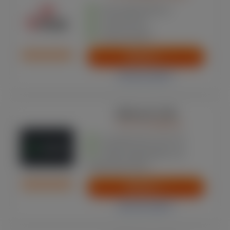
Maak een account aan bij één van de online casino's
Kies je welkomstbonus
Ontdek de gokkasten met gratis spins
Leuke VIP Club
Veelgestelde vragen over Peter & Sons
Vergunning KSA
SPELEN
Lees de review
50% tot € 100
+ €10 no deposit
No deposit bonus van € 10!
Veilig en legaal gokken met
Nederlandse licentie
SPELEN
Lees de review