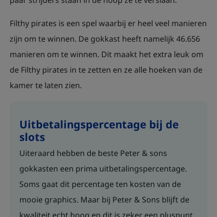
paar strijders staan in de hoop ze te verslaan.
Filthy pirates is een spel waarbij er heel veel manieren
zijn om te winnen. De gokkast heeft namelijk 46.656
manieren om te winnen. Dit maakt het extra leuk om
de Filthy pirates in te zetten en ze alle hoeken van de
kamer te laten zien.
Uitbetalingspercentage bij de
slots
Uiteraard hebben de beste Peter & sons
gokkasten een prima uitbetalingspercentage.
Soms gaat dit percentage ten kosten van de
mooie graphics. Maar bij Peter & Sons blijft de
kwaliteit echt hoog en dit is zeker een pluspunt.