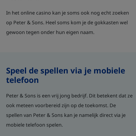
In het online casino kan je soms ook nog echt zoeken
op Peter & Sons. Heel soms kom je de gokkasten wel
gewoon tegen onder hun eigen naam.
Speel de spellen via je mobiele
telefoon
Peter & Sons is een vrij jong bedrijf. Dit betekent dat ze
ook meteen voorbereid zijn op de toekomst. De
spellen van Peter & Sons kan je namelijk direct via je
mobiele telefoon spelen.