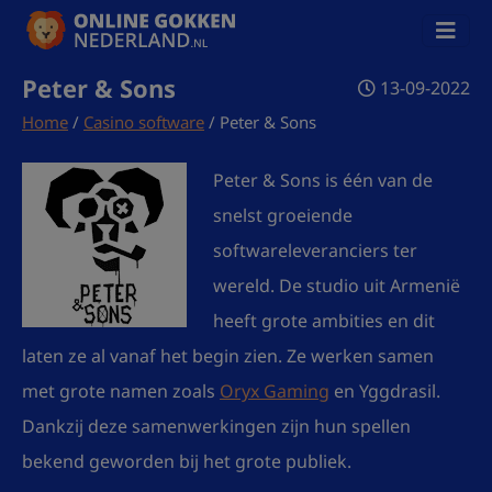
Peter & Sons
13-09-2022
Home
/
Casino software
/
Peter & Sons
Peter & Sons is één van de
snelst groeiende
softwareleveranciers ter
wereld. De studio uit Armenië
heeft grote ambities en dit
laten ze al vanaf het begin zien. Ze werken samen
met grote namen zoals
Oryx Gaming
en Yggdrasil.
Dankzij deze samenwerkingen zijn hun spellen
bekend geworden bij het grote publiek.