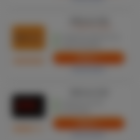
100% tot € 200
+ 1.400 free spins
Eindelijk weer geopend voor NL
Legaal online gokken
SPELEN
Lees de review
100% tot € 250
Leuke bonus tot € 250
NL KOA licentie
SPELEN
Lees de review