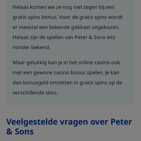
Helaas komen we ze nog niet tegen bij een
gratis spins bonus. Voor de gratis spins wordt
er meestal een bekende gokkast uitgekozen.
Helaas zijn de spellen van Peter & Sons iets
minder bekend.
Maar gelukkig kan je in het online casino ook
met een gewone casino bonus spelen. Je kan
dan bonusgeld omzetten in gratis spins op de
verschillende slots.
Veelgestelde vragen over Peter
& Sons