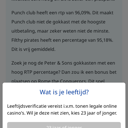
Punch club heeft een rtp van 96,09%. Dit maakt
Punch club niet de gokkast met de hoogste
uitbetaling, maar zeker weten niet de minste.
Filthy pirates heeft een percentage van 95,18%.
Dit is vrij gemiddeld.
Zoek je nog de Peter & Sons gokkasten met een
hoog RTP percentage? Dan zou ik een bonus bet
plaatsen op Rome the Conquerors. Dit spel
heeft een percentage van 97,38%. Dit is vrij hoog
Wat is je leeftijd?
zelfs voor gewone gokkasten.
Leeftijdsverificatie vereist i.v.m. tonen legale online
casino’s. Wil je deze niet zien, kies 23 jaar of jonger.
Peter & Sons wordt door
23 jaar of jonger